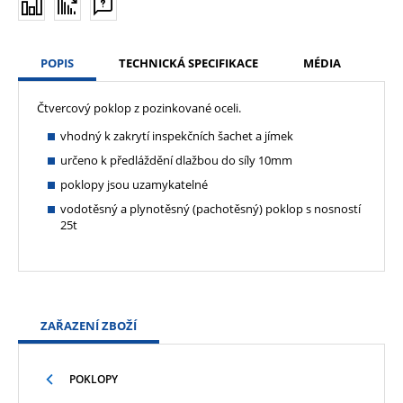
POPIS
TECHNICKÁ SPECIFIKACE
MÉDIA
Čtvercový poklop z pozinkované oceli.
vhodný k zakrytí inspekčních šachet a jímek
určeno k předláždění dlažbou do síly 10mm
poklopy jsou uzamykatelné
vodotěsný a plynotěsný (pachotěsný) poklop s nosností
25t
ZAŘAZENÍ ZBOŽÍ
POKLOPY