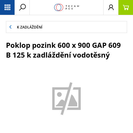
PŘESKOČIT NAVIGACI
K ZADLÁŽDĚNÍ
Poklop pozink 600 x 900 GAP 609
B 125 k zadláždění vodotěsný