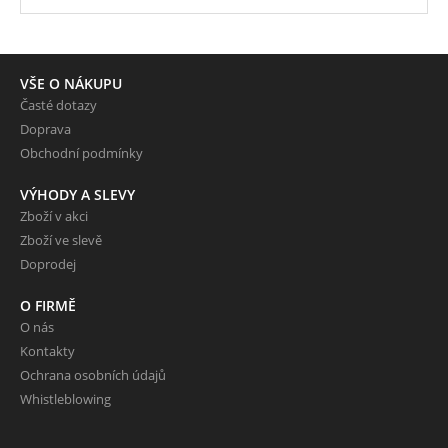
VŠE O NÁKUPU
Časté dotazy
Doprava
Obchodní podmínky
VÝHODY A SLEVY
Zboží v akci
Zboží ve slevě
Doprodej
O FIRMĚ
O nás
Kontakty
Ochrana osobních údajů
Whistleblowing