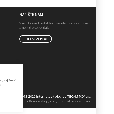
NAPIŠTE NÁM
Využijte náš kontaktní formulář pro váš dotaz
a nebojte se zeptat.
CHCI SE ZEPTAT
, zajištění
.
© 2013-2026 Internetový obchod TECAM PCV a.s.
K2 e-shop - První e-shop, který uřídí celou vaši firmu.