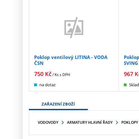
Poklop ventilový LITINA - VODA
Poklop
ČSN
SVING
750
Kč
967
K
/ Ks
s DPH
na dotaz
Skla
ZAŘAZENÍ ZBOŽÍ
VODOVODY
ARMATURY HLAVNÍ ŘADY
POKLOPY