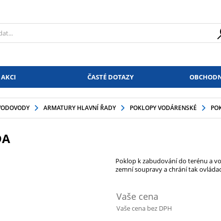
 AKCI
ČASTÉ DOTAZY
OBCHODN
VODOVODY
ARMATURY HLAVNÍ ŘADY
POKLOPY VODÁRENSKÉ
POK
DA
Poklop k zabudování do terénu a vo
zemní soupravy a chrání tak ovláda
Vaše cena
Vaše cena bez DPH