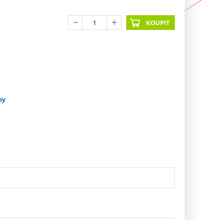
KOUPIT
py