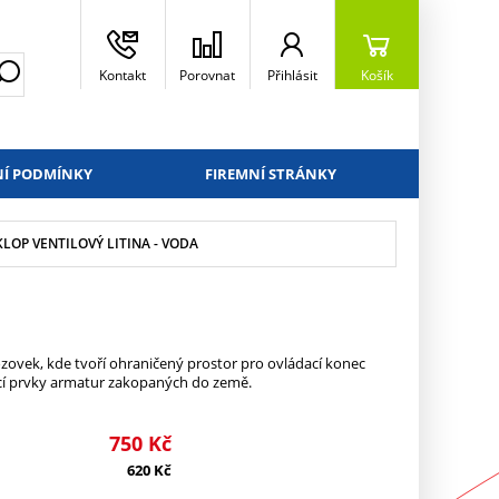
Kontakt
Porovnat
Přihlásit
Košík
Í PODMÍNKY
FIREMNÍ STRÁNKY
LOP VENTILOVÝ LITINA - VODA
zovek, kde tvoří ohraničený prostor pro ovládací konec
cí prvky armatur zakopaných do země.
750
Kč
620
Kč