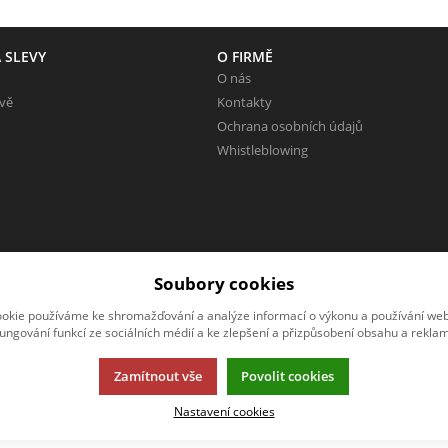
 SLEVY
O FIRMĚ
O nás
evě
Kontakty
Ochrana osobních údajů
Whistleblowing
Soubory cookies
okie používáme ke shromažďování a analýze informací o výkonu a používání webu
fungování funkcí ze sociálních médií a ke zlepšení a přizpůsobení obsahu a reklam
Zamítnout vše
Povolit cookies
rmací.
Nastavení cookies