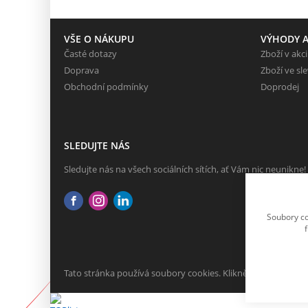
VŠE O NÁKUPU
VÝHODY A
Časté dotazy
Zboží v akci
Doprava
Zboží ve sl
Obchodní podmínky
Doprodej
SLEDUJTE NÁS
Sledujte nás na všech sociálních sítích, ať Vám nic neunikne!
Soubory co
Tato stránka používá soubory cookies. Klikněte pro více info