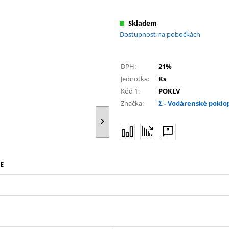
Skladem
Dostupnost na pobočkách
DPH:
21%
Jednotka:
Ks
Kód 1:
POKLV
Značka:
Σ - Vodárenské poklo
E