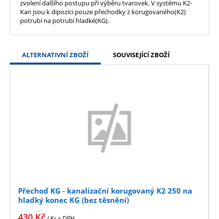
zvolení dalšího postupu při výběru tvarovek. V systému K2-
Kan jsou k dipozici pouze přechodky z korugovaného(K2)
potrubí na potrubí hladké(KG).
ALTERNATIVNÍ ZBOŽÍ
SOUVISEJÍCÍ ZBOŽÍ
Přechod KG - kanalizační korugovaný K2 250 na
hladký konec KG (bez těsnění)
430
Kč
/ Ks
s DPH