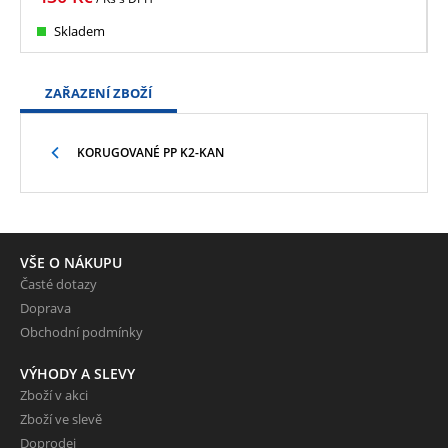
Skladem
ZAŘAZENÍ ZBOŽÍ
KORUGOVANÉ PP K2-KAN
VŠE O NÁKUPU
Časté dotazy
Doprava
Obchodní podmínky
VÝHODY A SLEVY
Zboží v akci
Zboží ve slevě
Doprodej