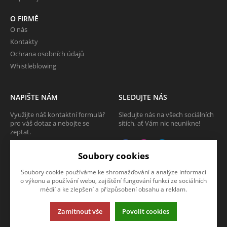
O FIRMĚ
O nás
Kontakty
Ochrana osobních údajů
Whistleblowing
NAPIŠTE NÁM
SLEDUJTE NÁS
Využijte náš kontaktní formulář
Sledujte nás na všech sociálních
pro váš dotaz a nebojte se
sítích, ať Vám nic neunikne!
zeptat.
CHCI SE ZEPTAT
Soubory cookies
Soubory cookie používáme ke shromažďování a analýze informací
o výkonu a používání webu, zajištění fungování funkcí ze sociálních
médií a ke zlepšení a přizpůsobení obsahu a reklam.
Tato stránka používá soubory cookies. Klikněte pro více informací.
© 2013-2026 Internetový obchod TECAM PCV a.s.
Zamítnout vše
Povolit cookies
K2 e-shop - První e-shop, který uřídí celou vaši firmu.