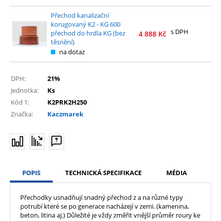
Přechod kanalizační
korugovaný K2 - KG 600
s DPH
přechod do hrdla KG (bez
4 888
Kč
těsnění)
na dotaz
DPH:
21%
Jednotka:
Ks
Kód 1:
K2PRK2H250
Značka:
Kaczmarek
POPIS
TECHNICKÁ SPECIFIKACE
MÉDIA
Přechodky usnadňují snadný přechod z a na různé typy
potrubí které se po generace nacházejí v zemi. (kamenina,
beton, litina aj.) Důležité je vždy změřit vnější průměr roury ke