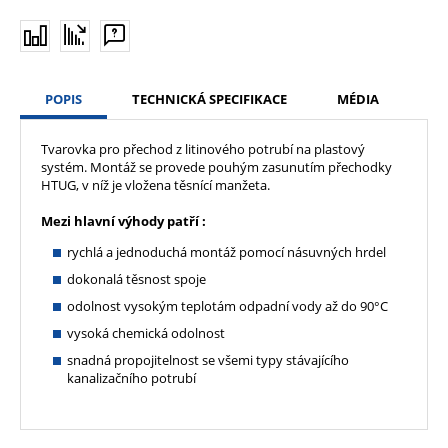
POPIS
TECHNICKÁ SPECIFIKACE
MÉDIA
Tvarovka pro přechod z litinového potrubí na plastový
systém. Montáž se provede pouhým zasunutím přechodky
HTUG, v níž je vložena těsnící manžeta.
Mezi hlavní výhody patří :
rychlá a jednoduchá montáž pomocí násuvných hrdel
dokonalá těsnost spoje
odolnost vysokým teplotám odpadní vody až do 90°C
vysoká chemická odolnost
snadná propojitelnost se všemi typy stávajícího
kanalizačního potrubí