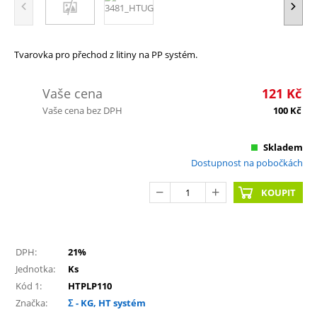
Tvarovka pro přechod z litiny na PP systém.
Vaše cena
121
Kč
Vaše cena bez DPH
100
Kč
Skladem
Dostupnost na pobočkách
KOUPIT
DPH:
21%
Jednotka:
Ks
Kód 1:
HTPLP110
Značka:
Σ - KG, HT systém