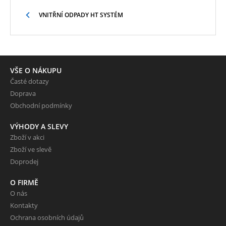
VNITŘNÍ ODPADY HT SYSTÉM
VŠE O NÁKUPU
Časté dotazy
Doprava
Obchodní podmínky
VÝHODY A SLEVY
Zboží v akci
Zboží ve slevě
Doprodej
O FIRMĚ
O nás
Kontakty
Ochrana osobních údajů