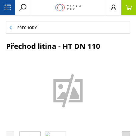
PŘESKOČIT NAVIGACI
PŘECHODY
Přechod litina - HT DN 110