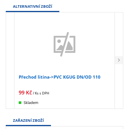
ALTERNATIVNÍ ZBOŽÍ
Přechod litina->PVC KGUG DN/OD 110
Ada
99
Kč
111
/ Ks
s DPH
Skladem
Sk
ZAŘAZENÍ ZBOŽÍ