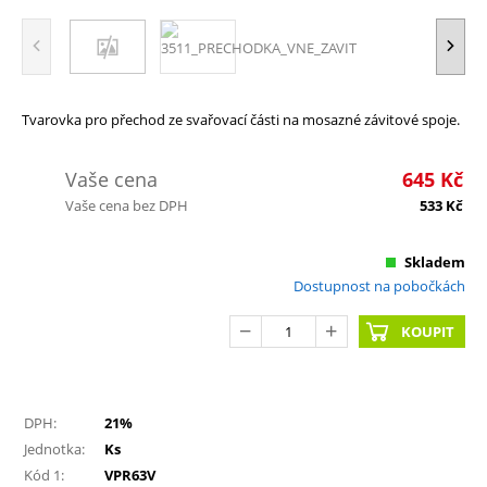
Tvarovka pro přechod ze svařovací části na mosazné závitové spoje.
Vaše cena
645
Kč
Vaše cena bez DPH
533
Kč
Skladem
Dostupnost na pobočkách
KOUPIT
DPH:
21%
Jednotka:
Ks
Kód 1:
VPR63V