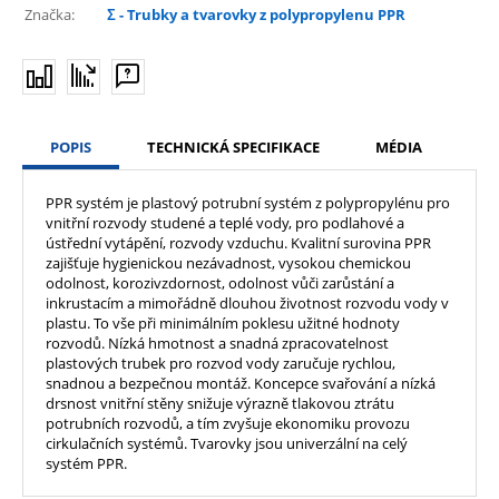
Značka:
Σ - Trubky a tvarovky z polypropylenu PPR
POPIS
TECHNICKÁ SPECIFIKACE
MÉDIA
PPR systém je plastový potrubní systém z polypropylénu pro
vnitřní rozvody studené a teplé vody, pro podlahové a
ústřední vytápění, rozvody vzduchu. Kvalitní surovina PPR
zajišťuje hygienickou nezávadnost, vysokou chemickou
odolnost, korozivzdornost, odolnost vůči zarůstání a
inkrustacím a mimořádně dlouhou životnost rozvodu vody v
plastu. To vše při minimálním poklesu užitné hodnoty
rozvodů. Nízká hmotnost a snadná zpracovatelnost
plastových trubek pro rozvod vody zaručuje rychlou,
snadnou a bezpečnou montáž. Koncepce svařování a nízká
drsnost vnitřní stěny snižuje výrazně tlakovou ztrátu
potrubních rozvodů, a tím zvyšuje ekonomiku provozu
cirkulačních systémů. Tvarovky jsou univerzální na celý
systém PPR.