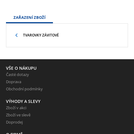
ZAŘAZENÍ ZBOŽÍ
TVAROVKY ZÁVITOVÉ
VŠE O NÁKUPU
Časté dotazy
Doprava
Obchodní podmínky
VÝHODY A SLEVY
Zboží v akci
Zboží ve slevě
Doprodej