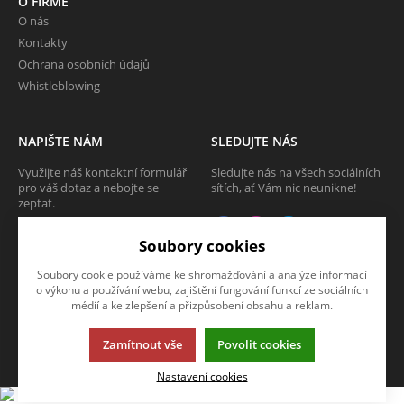
O FIRMĚ
O nás
Kontakty
Ochrana osobních údajů
Whistleblowing
NAPIŠTE NÁM
SLEDUJTE NÁS
Využijte náš kontaktní formulář
Sledujte nás na všech sociálních
pro váš dotaz a nebojte se
sítích, ať Vám nic neunikne!
zeptat.
CHCI SE ZEPTAT
Soubory cookies
Soubory cookie používáme ke shromažďování a analýze informací
o výkonu a používání webu, zajištění fungování funkcí ze sociálních
médií a ke zlepšení a přizpůsobení obsahu a reklam.
Tato stránka používá soubory cookies. Klikněte pro více informací.
© 2013-2026 Internetový obchod TECAM PCV a.s.
Zamítnout vše
Povolit cookies
K2 e-shop - První e-shop, který uřídí celou vaši firmu.
Nastavení cookies