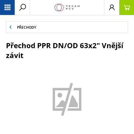
PŘESKOČIT NAVIGACI
PŘECHODY
Přechod PPR DN/OD 63x2" Vnější
závit