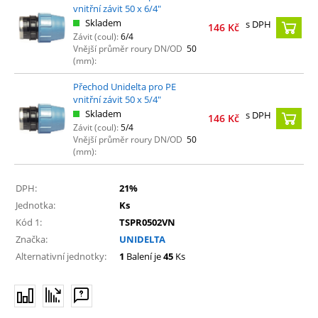
vnitřní závit 50 x 6/4"
Skladem
s DPH
146
Kč
Závit (coul):
6/4
Vnější průměr roury DN/OD
50
(mm):
Přechod Unidelta pro PE
vnitřní závit 50 x 5/4"
Skladem
s DPH
146
Kč
Závit (coul):
5/4
Vnější průměr roury DN/OD
50
(mm):
DPH:
21%
Jednotka:
Ks
Kód 1:
TSPR0502VN
Značka:
UNIDELTA
Alternativní jednotky:
1
Balení je
45
Ks