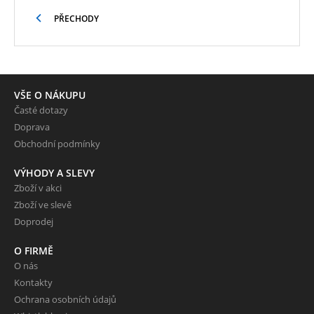
PŘECHODY
VŠE O NÁKUPU
Časté dotazy
Doprava
Obchodní podmínky
VÝHODY A SLEVY
Zboží v akci
Zboží ve slevě
Doprodej
O FIRMĚ
O nás
Kontakty
Ochrana osobních údajů