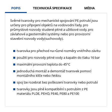
POPIS
TECHNICKÁ SPECIFIKACE
MÉDIA
Svěrné tvarovky pro mechanické spojování PE potrubí jsou
určeny pro připojení objektů na vodovodní řady, pro
průmyslové rozvody studené pitné a užitkové vody, pro
závlahové a geotermální systémy nebo pro provizorní
stavební rozvody vody(suchovody).
tvarovka pro přechod na různé rozměry vnitřního závitu
použití pro rozvody pitné vody a kapalin do tlaku 16 bar
maximální provozní teplota do 45°C
jednoduchá montáž a demontáž tvarovek pomocí
montážního klíče nebo řetězu
spoj lze rozebrat bez poškození tvarovky nebo potrubí
tvarovky jsou plně kompatibilní s potrubím z PE
materiálu PLDE, PEHD, PE40, PE80 a PE100