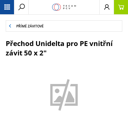
PŘESKOČIT NAVIGACI
PŘÍMÉ ZÁVITOVÉ
Přechod Unidelta pro PE vnitřní
závit 50 x 2"