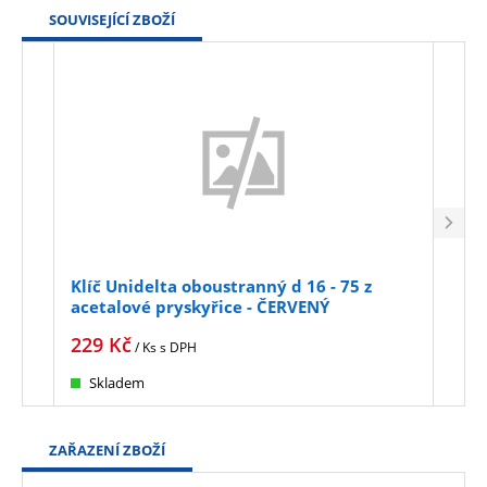
SOUVISEJÍCÍ ZBOŽÍ
Klíč Unidelta oboustranný d 16 - 75 z
Nůžk
acetalové pryskyřice - ČERVENÝ
229
Kč
2 5
/ Ks
s DPH
Skladem
Sk
ZAŘAZENÍ ZBOŽÍ