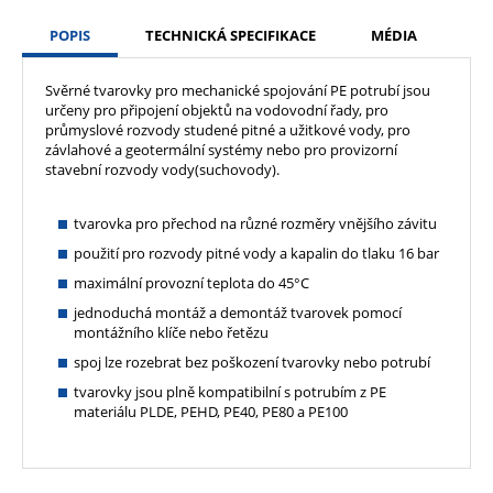
POPIS
TECHNICKÁ SPECIFIKACE
MÉDIA
Svěrné tvarovky pro mechanické spojování PE potrubí jsou
určeny pro připojení objektů na vodovodní řady, pro
průmyslové rozvody studené pitné a užitkové vody, pro
závlahové a geotermální systémy nebo pro provizorní
stavební rozvody vody(suchovody).
tvarovka pro přechod na různé rozměry vnějšího závitu
použití pro rozvody pitné vody a kapalin do tlaku 16 bar
maximální provozní teplota do 45°C
jednoduchá montáž a demontáž tvarovek pomocí
montážního klíče nebo řetězu
spoj lze rozebrat bez poškození tvarovky nebo potrubí
tvarovky jsou plně kompatibilní s potrubím z PE
materiálu PLDE, PEHD, PE40, PE80 a PE100