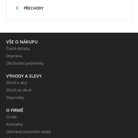
PŘECHODY
VŠE O NÁKUPU
Časté dotazy
Doprava
Obchodní podmínky
VÝHODY A SLEVY
Zboží v akci
Zboží ve slevě
Doprodej
O FIRMĚ
O nás
Kontakty
Ochrana osobních údajů