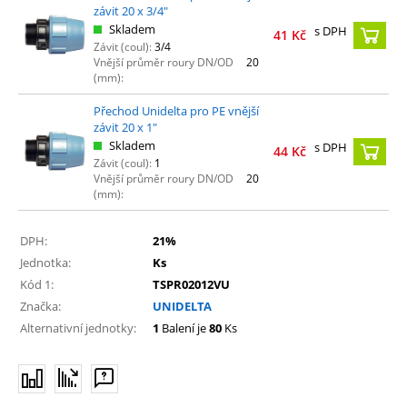
závit 20 x 3/4"
Skladem
s DPH
41
Kč
Závit (coul):
3/4
Vnější průměr roury DN/OD
20
(mm):
Přechod Unidelta pro PE vnější
závit 20 x 1"
Skladem
s DPH
44
Kč
Závit (coul):
1
Vnější průměr roury DN/OD
20
(mm):
DPH:
21%
Jednotka:
Ks
Kód 1:
TSPR02012VU
Značka:
UNIDELTA
Alternativní jednotky:
1
Balení je
80
Ks