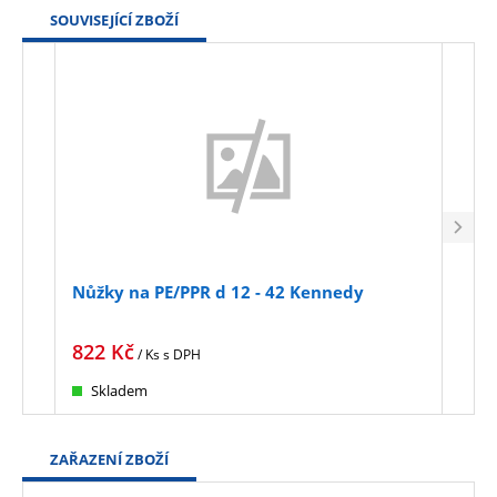
SOUVISEJÍCÍ ZBOŽÍ
Nůžky na PE/PPR d 12 - 42 Kennedy
Klíč
acet
822
Kč
229
/ Ks
s DPH
Skladem
Sk
ZAŘAZENÍ ZBOŽÍ