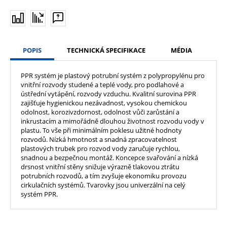
POPIS
TECHNICKÁ SPECIFIKACE
MÉDIA
PPR systém je plastový potrubní systém z polypropylénu pro
vnitřní rozvody studené a teplé vody, pro podlahové a
ústřední vytápění, rozvody vzduchu. Kvalitní surovina PPR
zajišťuje hygienickou nezávadnost, vysokou chemickou
odolnost, korozivzdornost, odolnost vůči zarůstání a
inkrustacím a mimořádně dlouhou životnost rozvodu vody v
plastu. To vše při minimálním poklesu užitné hodnoty
rozvodů. Nízká hmotnost a snadná zpracovatelnost
plastových trubek pro rozvod vody zaručuje rychlou,
snadnou a bezpečnou montáž. Koncepce svařování a nízká
drsnost vnitřní stěny snižuje výrazně tlakovou ztrátu
potrubních rozvodů, a tím zvyšuje ekonomiku provozu
cirkulačních systémů. Tvarovky jsou univerzální na celý
systém PPR.