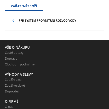
ZAŘAZENÍ ZBOŽÍ
PPR SYSTÉM PRO VNITŘNÍ ROZVOD VODY
VŠE O NÁKUPU
Časté dotazy
Doprava
Obchodní podmínky
VÝHODY A SLEVY
Zboží v akci
Zboží ve slevě
Doprodej
O FIRMĚ
O nás