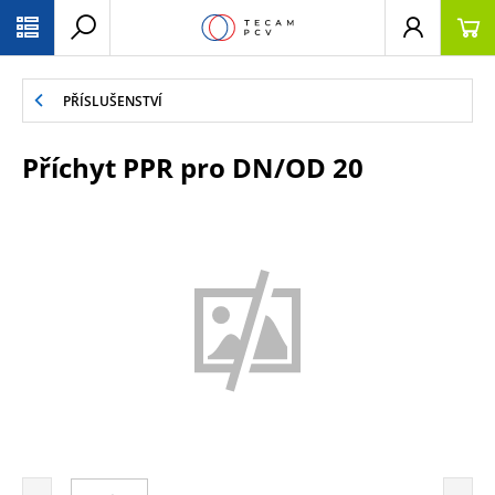
PŘESKOČIT NAVIGACI
PŘÍSLUŠENSTVÍ
Příchyt PPR pro DN/OD 20