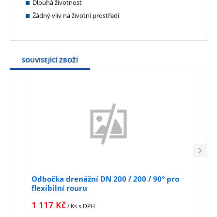
Dlouhá životnost
Žádný vliv na životní prostředí
SOUVISEJÍCÍ ZBOŽÍ
Odbočka drenážní DN 200 / 200 / 90° pro
Kole
flexibilní rouru
flex
1 117
Kč
720
/ Ks
s DPH