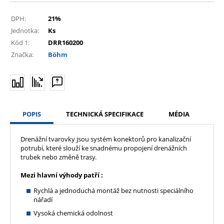
DPH:
21%
Jednotka:
Ks
Kód 1:
DRR160200
Značka:
Böhm
POPIS
TECHNICKÁ SPECIFIKACE
MÉDIA
Drenážní tvarovky jsou systém konektorů pro kanalizační
potrubí, které slouží ke snadnému propojení drenážních
trubek nebo změně trasy.
Mezi hlavní výhody patří :
Rychlá a jednoduchá montáž bez nutnosti speciálního
nářadí
Vysoká chemická odolnost