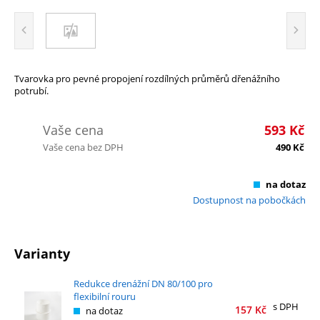
Tvarovka pro pevné propojení rozdílných průměrů dřenážního
potrubí.
Vaše cena
593
Kč
Vaše cena bez DPH
490
Kč
na dotaz
Dostupnost na pobočkách
Varianty
Redukce drenážní DN 80/100 pro
flexibilní rouru
s DPH
157
Kč
na dotaz