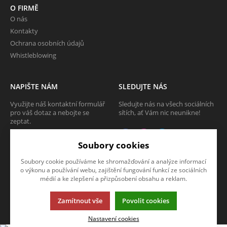
O FIRMĚ
O nás
Kontakty
Ochrana osobních údajů
Whistleblowing
NAPIŠTE NÁM
SLEDUJTE NÁS
Využijte náš kontaktní formulář
Sledujte nás na všech sociálních
pro váš dotaz a nebojte se
sítích, ať Vám nic neunikne!
zeptat.
CHCI SE ZEPTAT
Soubory cookies
Soubory cookie používáme ke shromažďování a analýze informací
o výkonu a používání webu, zajištění fungování funkcí ze sociálních
médií a ke zlepšení a přizpůsobení obsahu a reklam.
Tato stránka používá soubory cookies. Klikněte pro více informací.
Zamítnout vše
Povolit cookies
© 2013-2026 Internetový obchod TECAM PCV a.s.
K2 e-shop - První e-shop, který uřídí celou vaši firmu.
Nastavení cookies