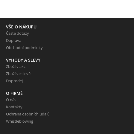
VŠE O NÁKUPU
Časté dotazy
Doprava
Obchodní podmínky
VÝHODY A SLEVY
Zboží v akci
Zboží ve slevě
Doprodej
O FIRMĚ
O nás
Kontakty
Ochrana osobních údajů
Whistleblowing