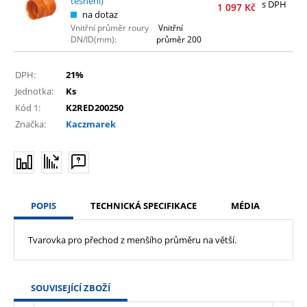
těsnění)
s DPH
1 097
Kč
na dotaz
Vnitřní průměr roury
Vnitřní
DN/ID(mm):
průměr 200
DPH:
21%
Jednotka:
Ks
Kód 1:
K2RED200250
Značka:
Kaczmarek
POPIS
TECHNICKÁ SPECIFIKACE
MÉDIA
Tvarovka pro přechod z menšího průměru na větší.
SOUVISEJÍCÍ ZBOŽÍ