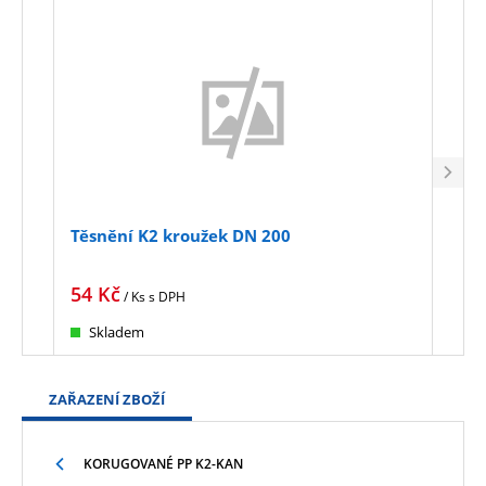
Těsnění K2 kroužek DN 200
Těsn
54
Kč
105
/ Ks
s DPH
Skladem
Sk
ZAŘAZENÍ ZBOŽÍ
KORUGOVANÉ PP K2-KAN