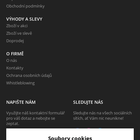
Obchodní podmínky
VÝHODY A SLEVY
Zboží v akci
Zboží ve slevě
Doprodej
O FIRMĚ
O nás
Kontakty
Ochrana osobních údajů
Whistleblowing
NAPIŠTE NÁM
SLEDUJTE NÁS
Využijte náš kontaktní formulář
Sledujte nás na všech sociálních
pro váš dotaz a nebojte se
sítích, ať Vám nic neunikne!
zeptat.
CHCI SE ZEPTAT
Soubory cookies