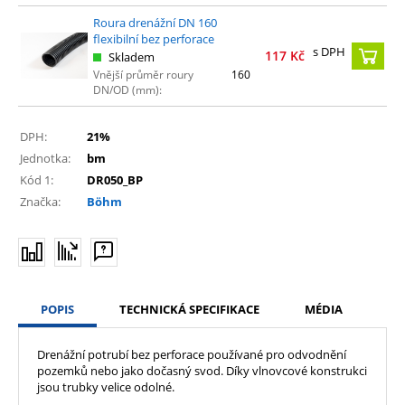
Roura drenážní DN 160
flexibilní bez perforace
s DPH
117
Kč
Skladem
Vnější průměr roury
160
DN/OD (mm):
DPH:
21%
Jednotka:
bm
Kód 1:
DR050_BP
Značka:
Böhm
POPIS
TECHNICKÁ SPECIFIKACE
MÉDIA
Drenážní potrubí bez perforace používané pro odvodnění
pozemků nebo jako dočasný svod. Díky vlnovcové konstrukci
jsou trubky velice odolné.