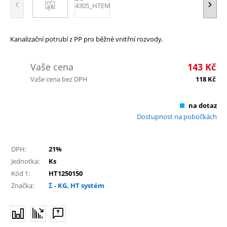
Kanalizační potrubí z PP pro běžné vnitřní rozvody.
Vaše cena
143
Kč
Vaše cena bez DPH
118
Kč
na dotaz
Dostupnost na pobočkách
DPH:
21%
Jednotka:
Ks
Kód 1:
HT1250150
Značka:
Σ - KG, HT systém