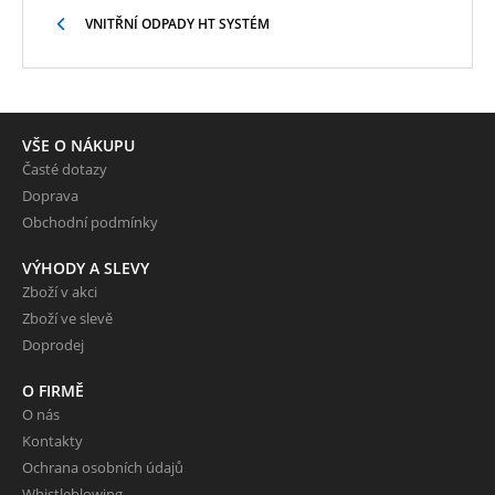
VNITŘNÍ ODPADY HT SYSTÉM
VŠE O NÁKUPU
Časté dotazy
Doprava
Obchodní podmínky
VÝHODY A SLEVY
Zboží v akci
Zboží ve slevě
Doprodej
O FIRMĚ
O nás
Kontakty
Ochrana osobních údajů
Whistleblowing