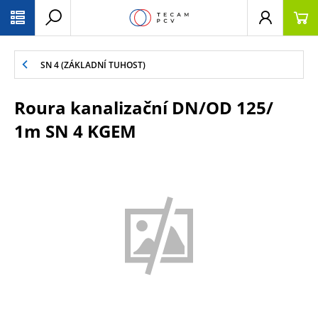
PŘESKOČIT NAVIGACI
SN 4 (ZÁKLADNÍ TUHOST)
Roura kanalizační DN/OD 125/
1m SN 4 KGEM