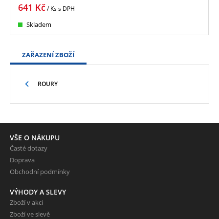
641
Kč
/ Ks
s DPH
Skladem
ZAŘAZENÍ ZBOŽÍ
ROURY
VŠE O NÁKUPU
Časté dotazy
Doprava
Obchodní podmínky
VÝHODY A SLEVY
Zboží v akci
Zboží ve slevě