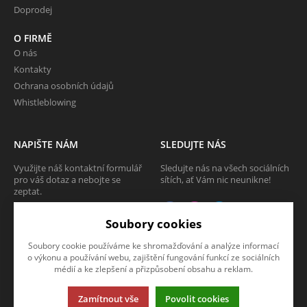
Doprodej
O FIRMĚ
O nás
Kontakty
Ochrana osobních údajů
Whistleblowing
NAPIŠTE NÁM
SLEDUJTE NÁS
Využijte náš kontaktní formulář
Sledujte nás na všech sociálních
pro váš dotaz a nebojte se
sítích, ať Vám nic neunikne!
zeptat.
CHCI SE ZEPTAT
Soubory cookies
Soubory cookie používáme ke shromažďování a analýze informací
o výkonu a používání webu, zajištění fungování funkcí ze sociálních
médií a ke zlepšení a přizpůsobení obsahu a reklam.
Tato stránka používá soubory cookies. Klikněte pro více informací.
Zamítnout vše
Povolit cookies
© 2013-2026 Internetový obchod TECAM PCV a.s.