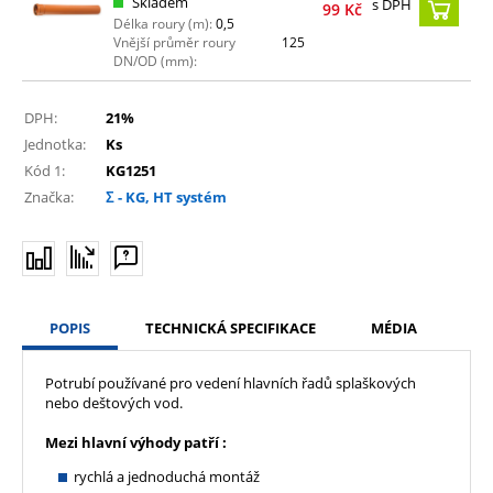
Skladem
s DPH
99
Kč
Délka roury (m):
0,5
Vnější průměr roury
125
DN/OD (mm):
DPH:
21%
Jednotka:
Ks
Kód 1:
KG1251
Značka:
Σ - KG, HT systém
POPIS
TECHNICKÁ SPECIFIKACE
MÉDIA
Potrubí používané pro vedení hlavních řadů splaškových
nebo deštových vod.
Mezi hlavní výhody patří :
rychlá a jednoduchá montáž