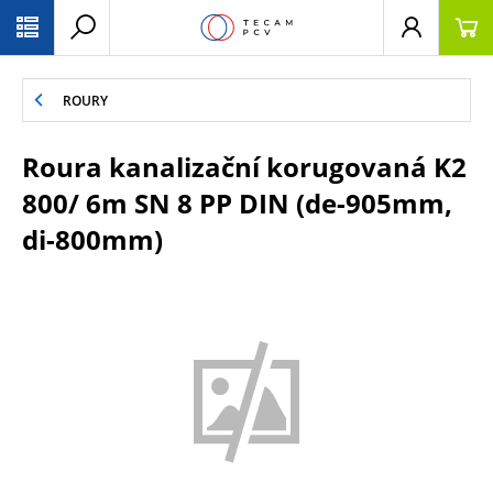
PŘESKOČIT NAVIGACI
ROURY
Roura kanalizační korugovaná K2
800/ 6m SN 8 PP DIN (de-905mm,
di-800mm)