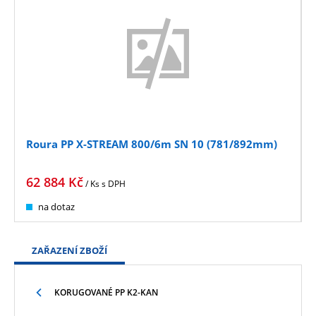
Roura PP X-STREAM 800/6m SN 10 (781/892mm)
62 884
Kč
/ Ks
s DPH
na dotaz
ZAŘAZENÍ ZBOŽÍ
KORUGOVANÉ PP K2-KAN