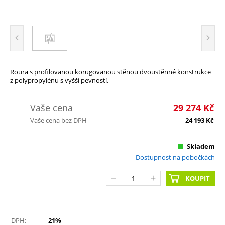
Roura s profilovanou korugovanou stěnou dvoustěnné konstrukce
z polypropylénu s vyšší pevností.
Vaše cena
29 274
Kč
Vaše cena bez DPH
24 193
Kč
Skladem
Dostupnost na pobočkách
KOUPIT
DPH:
21%