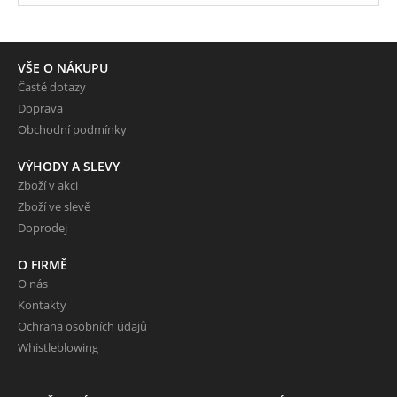
VŠE O NÁKUPU
Časté dotazy
Doprava
Obchodní podmínky
VÝHODY A SLEVY
Zboží v akci
Zboží ve slevě
Doprodej
O FIRMĚ
O nás
Kontakty
Ochrana osobních údajů
Whistleblowing