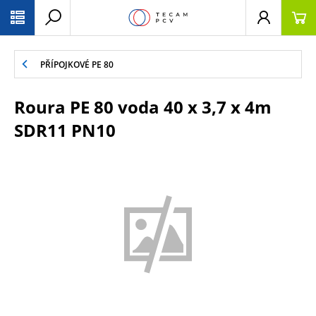
PŘESKOČIT NAVIGACI
PŘÍPOJKOVÉ PE 80
Roura PE 80 voda 40 x 3,7 x 4m
SDR11 PN10