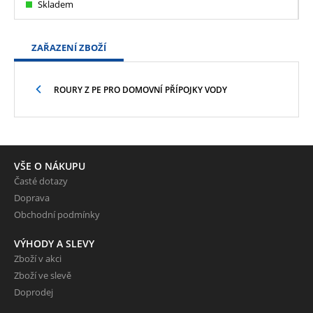
Skladem
ZAŘAZENÍ ZBOŽÍ
ROURY Z PE PRO DOMOVNÍ PŘÍPOJKY VODY
VŠE O NÁKUPU
Časté dotazy
Doprava
Obchodní podmínky
VÝHODY A SLEVY
Zboží v akci
Zboží ve slevě
Doprodej