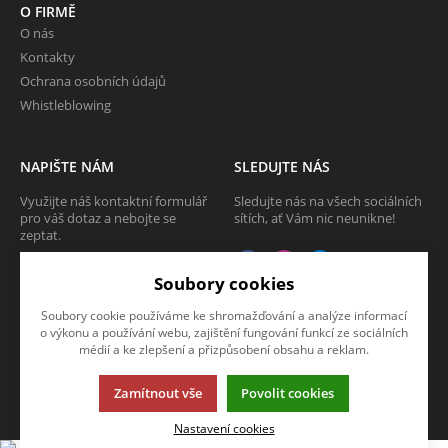
O FIRMĚ
O nás
Kontakty
Ochrana osobních údajů
Whistleblowing
NAPIŠTE NÁM
SLEDUJTE NÁS
Využijte náš kontaktní formulář
Sledujte nás na všech sociálních
pro váš dotaz a nebojte se
sítích, ať Vám nic neunikne!
zeptat.
CHCI SE ZEPTAT
Soubory cookies
Soubory cookie používáme ke shromažďování a analýze informací
o výkonu a používání webu, zajištění fungování funkcí ze sociálních
médií a ke zlepšení a přizpůsobení obsahu a reklam.
Tato stránka používá soubory cookies. Klikněte pro více informací.
© 2013-2026 Internetový obchod TECAM PCV a.s.
Zamítnout vše
Povolit cookies
K2 e-shop - První e-shop, který uřídí celou vaši firmu.
Nastavení cookies