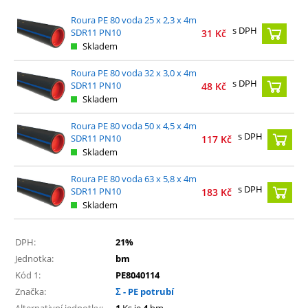
Roura PE 80 voda 25 x 2,3 x 4m
s DPH
SDR11 PN10
31
Kč
Skladem
Roura PE 80 voda 32 x 3,0 x 4m
s DPH
SDR11 PN10
48
Kč
Skladem
Roura PE 80 voda 50 x 4,5 x 4m
s DPH
SDR11 PN10
117
Kč
Skladem
Roura PE 80 voda 63 x 5,8 x 4m
s DPH
SDR11 PN10
183
Kč
Skladem
DPH:
21%
Jednotka:
bm
Kód 1:
PE8040114
Značka:
Σ - PE potrubí
Alternativní jednotky:
1
Ks je
4
bm