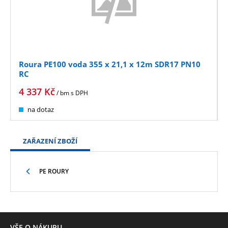
Roura PE100 voda 355 x 21,1 x 12m SDR17 PN10
RC
4 337
Kč
/ bm
s DPH
na dotaz
ZAŘAZENÍ ZBOŽÍ
PE ROURY
VŠE O NÁKUPU