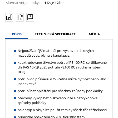
Alternativní jednotky:
1
Ks je
12
bm
POPIS
TECHNICKÁ SPECIFIKACE
MÉDIA
Nejpoužívanější materiál pro výstavbu tlakových
rozvodů vody, plynu a kanalizace.
koextrudované třívrstvé potrubí PE 100 RC, certifikované
dle PAS 1075(typ2), potrubí PE100 RC s rodným listem
DOQ
potrubí do průměru d75 včetně může být vyrobeno jako
jednovrstvé
potrubí bez opláštění pro všechny způsoby podkládky
otevřený výkop bez pískového lože a bezvýkopové
způsoby pokládky
na obsyp a zásyp lze použít zeminy všech tříd těžitelnosti
přípustné poškození do 20% tloušťky stěny