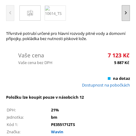
Třívrstvé potrubí určené pro hlavní rozvody pitné vody a domovní
přípojky, pokládka bez nutnosti pískové lože.
Vaše cena
7 123
Kč
Vaše cena bez DPH
5 887
Kč
na dotaz
Dostupnost na pobočkách
Položku lze koupit pouze v násobcích 12
DPH:
21%
Jednotka:
bm
Kód 1:
PE3551712TS
Značka:
Wavin