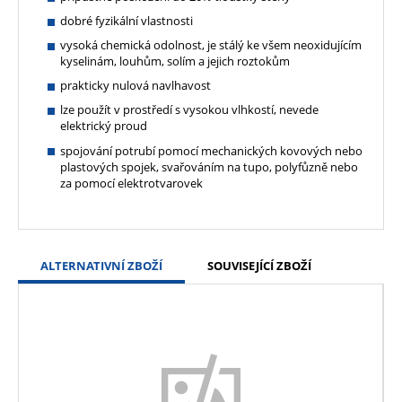
dobré fyzikální vlastnosti
vysoká chemická odolnost, je stálý ke všem neoxidujícím
kyselinám, louhům, solím a jejich roztokům
prakticky nulová navlhavost
lze použít v prostředí s vysokou vlhkostí, nevede
elektrický proud
spojování potrubí pomocí mechanických kovových nebo
plastových spojek, svařováním na tupo, polyfůzně nebo
za pomocí elektrotvarovek
ALTERNATIVNÍ ZBOŽÍ
SOUVISEJÍCÍ ZBOŽÍ