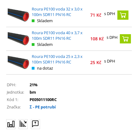
Roura PE100 voda 32 x 3,0 x
s DPH
100m SDR11 PN16 RC
71
Kč
Skladem
Roura PE100 voda 40 x 3,7 x
s DPH
100m SDR11 PN16 RC
108
Kč
Skladem
Roura PE100 voda 25 x 2,3 x
s DPH
100m SDR11 PN16 RC
25
Kč
na dotaz
DPH:
21%
Jednotka:
bm
Kód 1:
PE05011100RC
Značka:
Σ - PE potrubí