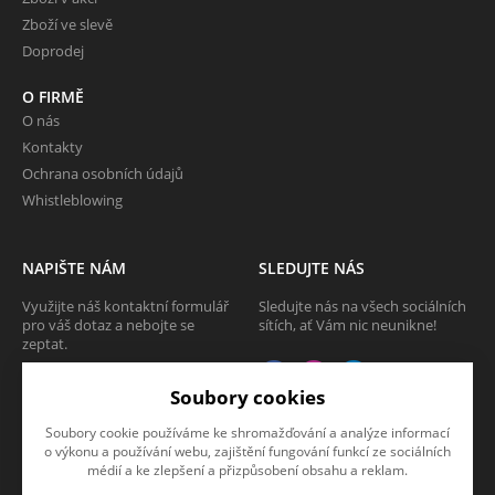
Zboží ve slevě
Doprodej
O FIRMĚ
O nás
Kontakty
Ochrana osobních údajů
Whistleblowing
NAPIŠTE NÁM
SLEDUJTE NÁS
Využijte náš kontaktní formulář
Sledujte nás na všech sociálních
pro váš dotaz a nebojte se
sítích, ať Vám nic neunikne!
zeptat.
CHCI SE ZEPTAT
Soubory cookies
Soubory cookie používáme ke shromažďování a analýze informací
o výkonu a používání webu, zajištění fungování funkcí ze sociálních
médií a ke zlepšení a přizpůsobení obsahu a reklam.
Tato stránka používá soubory cookies. Klikněte pro více informací.