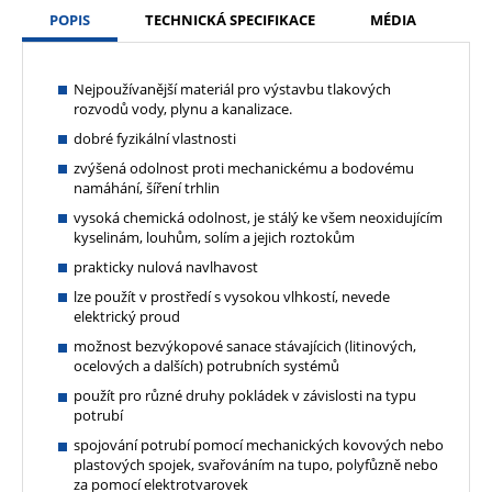
POPIS
TECHNICKÁ SPECIFIKACE
MÉDIA
Nejpoužívanější materiál pro výstavbu tlakových
rozvodů vody, plynu a kanalizace.
dobré fyzikální vlastnosti
zvýšená odolnost proti mechanickému a bodovému
namáhání, šíření trhlin
vysoká chemická odolnost, je stálý ke všem neoxidujícím
kyselinám, louhům, solím a jejich roztokům
prakticky nulová navlhavost
lze použít v prostředí s vysokou vlhkostí, nevede
elektrický proud
možnost bezvýkopové sanace stávajícich (litinových,
ocelových a dalších) potrubních systémů
použít pro různé druhy pokládek v závislosti na typu
potrubí
spojování potrubí pomocí mechanických kovových nebo
plastových spojek, svařováním na tupo, polyfůzně nebo
za pomocí elektrotvarovek