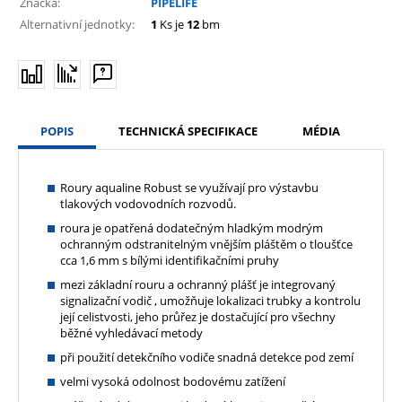
Značka:
PIPELIFE
Alternativní jednotky:
1
Ks je
12
bm
POPIS
TECHNICKÁ SPECIFIKACE
MÉDIA
Roury aqualine Robust se využívají pro výstavbu
tlakových vodovodních rozvodů.
roura je opatřená dodatečným hladkým modrým
ochranným odstranitelným vnějším pláštěm o tloušťce
cca 1,6 mm s bílými identifikačními pruhy
mezi základní rouru a ochranný plášť je integrovaný
signalizační vodič , umožňuje lokalizaci trubky a kontrolu
její celistvosti, jeho průřez je dostačující pro všechny
běžné vyhledávací metody
při použití detekčního vodiče snadná detekce pod zemí
velmi vysoká odolnost bodovému zatížení