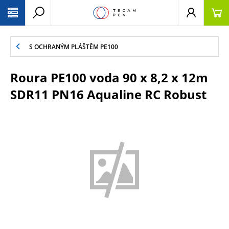
PŘESKOČIT NAVIGACI
S OCHRANÝM PLÁŠTĚM PE100
Roura PE100 voda 90 x 8,2 x 12m
SDR11 PN16 Aqualine RC Robust