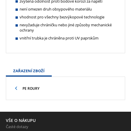
zvýšená odolnost proti bodové korozi za napětí
není omezen druh obsypového materiálu
vhodnost pro všechny bezvýkopové technologie
nevyžaduje chráničku nebo jiné způsoby mechanické
ochrany
vnitřní trubka je chráněna proti UV paprskům
ZAŘAZENÍ ZBOŽÍ
PE ROURY
VŠE O NÁKUPU
Časté dotazy