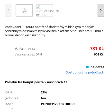
Vodovodní PE roura opatřená dodatečným hladkým modrým
ochranným odstranitelným vnějším pláštěm o tloušťce cca 1,6 mm s
bílými identifikačními pruhy.
Vaše cena
731
Kč
Vaše cena bez DPH
604
Kč
na dotaz
Dostupnost na pobočkách
Položku lze koupit pouze v násobcích 12
DPH:
21%
Jednotka:
bm
Kód 1:
PE0901112RC3ROBUST