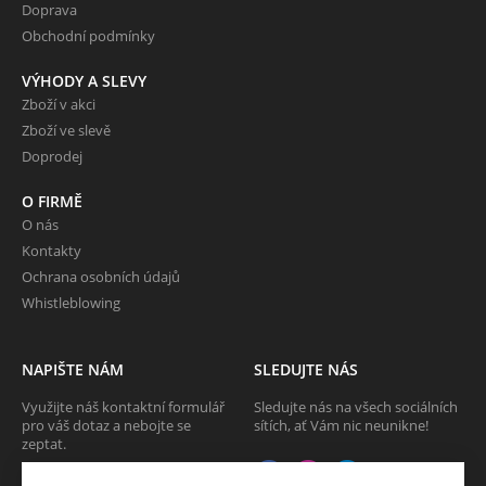
Doprava
Obchodní podmínky
VÝHODY A SLEVY
Zboží v akci
Zboží ve slevě
Doprodej
O FIRMĚ
O nás
Kontakty
Ochrana osobních údajů
Whistleblowing
NAPIŠTE NÁM
SLEDUJTE NÁS
Využijte náš kontaktní formulář
Sledujte nás na všech sociálních
pro váš dotaz a nebojte se
sítích, ať Vám nic neunikne!
zeptat.