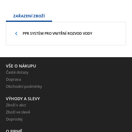
ZAŘAZENÍ ZBOŽÍ
PPR SYSTÉM PRO VNITŘNÍ ROZVOD VODY
VŠE O NÁKUPU
Časté dotazy
Doprava
Obchodní podmínky
VÝHODY A SLEVY
Zboží v akci
Zboží ve slevě
Doprodej
O FIRMĚ