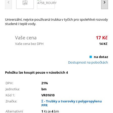
Univerzální, nejvíce používaná trubka v tyčích pro spolehlivé rozvody
studené i teplé vody.
Vaše cena
17
Kč
Vaše cena bez DPH
14
Kč
na dotaz
Dostupnost na pobočkách
Položku lze koupit pouze v násobcích 4
DPH:
21%
Jednotka:
bm
Kód 1:
VR01610
Značka:
Σ - Trubky a tvarovky z polypropylenu
PPR
Alternativní
1
Ks je
4
bm