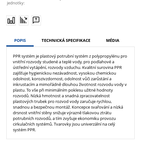
jednotky:
POPIS
TECHNICKÁ SPECIFIKACE
MÉDIA
PPR systém je plastový potrubní systém z polypropylénu pro
vnitřní rozvody studené a teplé vody, pro podlahové a
ústřední vytápění, rozvody vzduchu. Kvalitní surovina PPR
zajišťuje hygienickou nezávadnost, vysokou chemickou
odolnost, korozivzdornost, odolnost vůči zarůstání a
inkrustacím a mimořádně dlouhou životnost rozvodu vody v
plastu. To vše při minimálním poklesu užitné hodnoty
rozvodů. Nízká hmotnost a snadná zpracovatelnost
plastových trubek pro rozvod vody zaručuje rychlou,
snadnou a bezpečnou montáž. Koncepce svařování a nízká
drsnost vnitřní stěny snižuje výrazně tlakovou ztrátu
potrubních rozvodů, a tím zvyšuje ekonomiku provozu
cirkulačních systémů. Tvarovky jsou univerzální na celý
systém PPR.