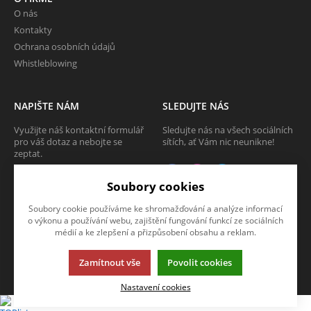
O nás
Kontakty
Ochrana osobních údajů
Whistleblowing
NAPIŠTE NÁM
SLEDUJTE NÁS
Využijte náš kontaktní formulář
Sledujte nás na všech sociálních
pro váš dotaz a nebojte se
sítích, ať Vám nic neunikne!
zeptat.
CHCI SE ZEPTAT
Soubory cookies
Soubory cookie používáme ke shromažďování a analýze informací
o výkonu a používání webu, zajištění fungování funkcí ze sociálních
médií a ke zlepšení a přizpůsobení obsahu a reklam.
Tato stránka používá soubory cookies. Klikněte pro více informací.
© 2013-2026 Internetový obchod TECAM PCV a.s.
Zamítnout vše
Povolit cookies
K2 e-shop - První e-shop, který uřídí celou vaši firmu.
Nastavení cookies