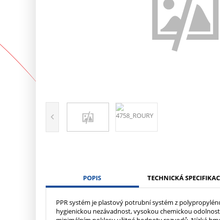
POPIS
TECHNICKÁ SPECIFIKAC
PPR systém je plastový potrubní systém z polypropylénu 
hygienickou nezávadnost, vysokou chemickou odolnost, 
minimálním poklesu užitné hodnoty rozvodů. Nízká hmo