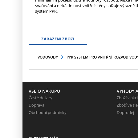
svařování a nízká drsnost vnitřní stěny snižuje výrazně
systém PPR.
ZAŘAZENÍ ZBOŽÍ
VODOVODY
PPR SYSTÉM PRO VNITŘNÍ ROZVOD VOD
VŠE O NÁKUPU
VÝHODY A
Časté dotazy
Zboží v akci
Doprava
Zboží ve sl
Obchodní podmínky
Doprodej