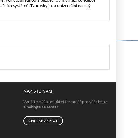
ačních systémů. Tvarovky jsou univerzální na celý
NAPIŠTE NÁM
Využijte náš kontaktní formulář pro váš dotaz
a nebojte se zeptat.
CHCI SE ZEPTAT