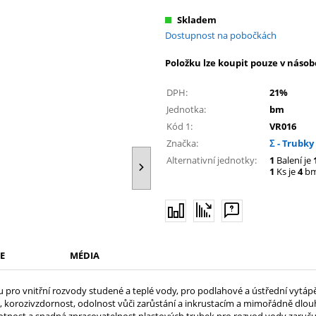
Skladem
Dostupnost na pobočkách
Položku lze koupit pouze v násob
DPH:
21%
Jednotka:
bm
Kód 1:
VR016
Značka:
Σ - Trubky
Alternativní jednotky:
1
Balení je
1
Ks je
4
b
E
MÉDIA
pro vnitřní rozvody studené a teplé vody, pro podlahové a ústřední vytápěn
korozivzdornost, odolnost vůči zarůstání a inkrustacím a mimořádně dlouho
tnost a snadná zpracovatelnost plastových trubek pro rozvod vody zaruč