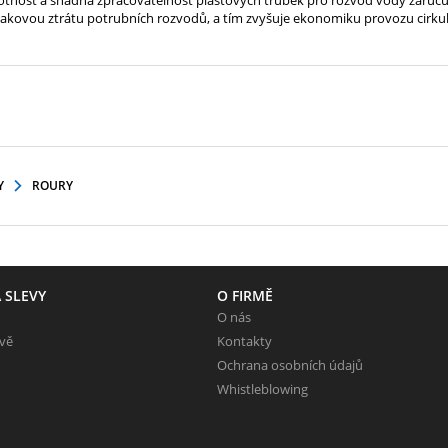
 tlakovou ztrátu potrubních rozvodů, a tím zvyšuje ekonomiku provozu cirkul
Y
ROURY
 SLEVY
O FIRMĚ
O nás
evě
Kontakty
Ochrana osobních údajů
Whistleblowing