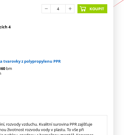
KOUPIT
cích 4
 a tvarovky z polypropylenu PPR
160
bm
m
í, rozvody vzduchu. Kvalitní surovina PPR zajišťuje
u životnost rozvodu vody v plastu. To vše při
uje rychlou, snadnou a bezpečnou montáž. Koncepce