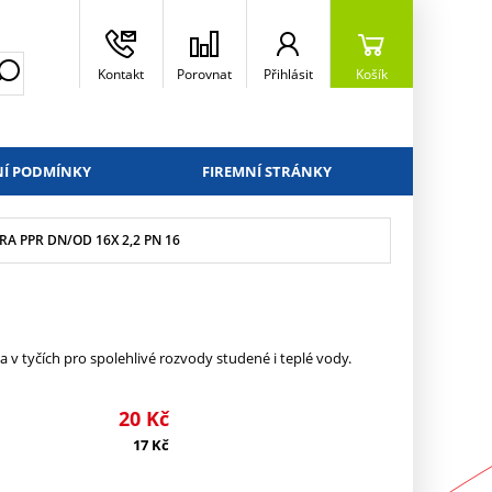
Kontakt
Porovnat
Přihlásit
Košík
Í PODMÍNKY
FIREMNÍ STRÁNKY
A PPR DN/OD 16X 2,2 PN 16
a v tyčích pro spolehlivé rozvody studené i teplé vody.
20
Kč
17
Kč