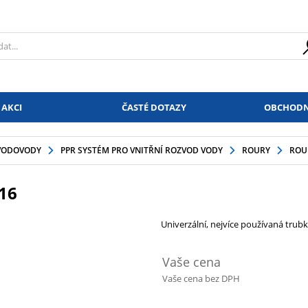
 AKCI
ČASTÉ DOTAZY
OBCHODN
VODOVODY
PPR SYSTÉM PRO VNITŘNÍ ROZVOD VODY
ROURY
ROUR
16
Univerzální, nejvíce používaná trubk
Vaše cena
Vaše cena bez DPH