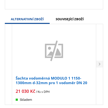
ALTERNATIVNÍ ZBOŽÍ
SOUVISEJÍCÍ ZBOŽÍ
Šachta vodoměrná MODULO 1 1150-
Šac
1300mm d-32mm pro 1 vodoměr DN 20
130
12,5t
12,5
21 030
Kč
26 
/ Ks
s DPH
Skladem
Sk