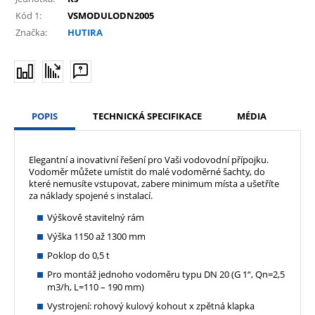
Kód 1:
VSMODULODN2005
Značka:
HUTIRA
POPIS
TECHNICKÁ SPECIFIKACE
MÉDIA
Elegantní a inovativní řešení pro Vaši vodovodní přípojku.
Vodoměr můžete umístit do malé vodoměrné šachty, do
které nemusíte vstupovat, zabere minimum místa a ušetříte
za náklady spojené s instalací.
Výškově stavitelný rám
Výška 1150 až 1300 mm
Poklop do 0,5 t
Pro montáž jednoho vodoměru typu DN 20 (G 1“, Qn=2,5
m3/h, L=110 – 190 mm)
Vystrojení: rohový kulový kohout x zpětná klapka