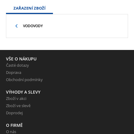
ZAŘAZENÍ ZBOŽÍ
VODOVODY
VŠE O NÁKUPU
Časté dotazy
Doprava
Obchodní podmínky
VÝHODY A SLEVY
Zboží v akci
Zboží ve slevě
Doprodej
O FIRMĚ
O nás