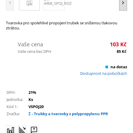
Tvarovka pro spolehlivé propojení trubek se sníženou tlakovou
ztrátou.
Vaše cena
103
Kč
Vaše cena bez DPH
85
Kč
na dotaz
Dostupnost na pobočkách
DPH:
21%
Jednotka:
Ks
Kód 1:
VSPOJ20
Značka:
Σ - Trubky a tvarovky z polypropylenu PPR