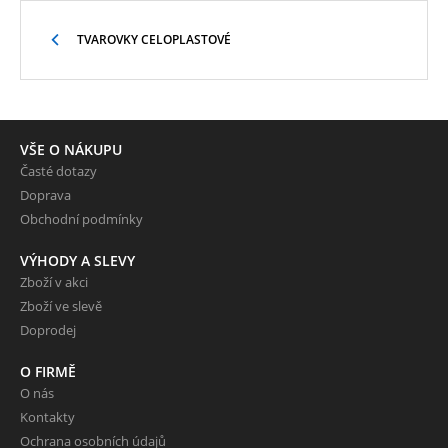
TVAROVKY CELOPLASTOVÉ
VŠE O NÁKUPU
Časté dotazy
Doprava
Obchodní podmínky
VÝHODY A SLEVY
Zboží v akci
Zboží ve slevě
Doprodej
O FIRMĚ
O nás
Kontakty
Ochrana osobních údajů