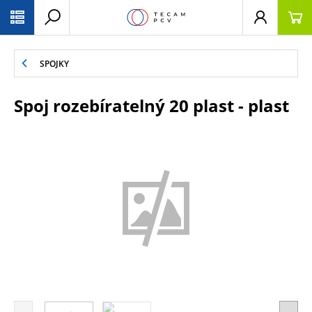
PŘESKOČIT NAVIGACI
SPOJKY
Spoj rozebíratelný 20 plast - plast