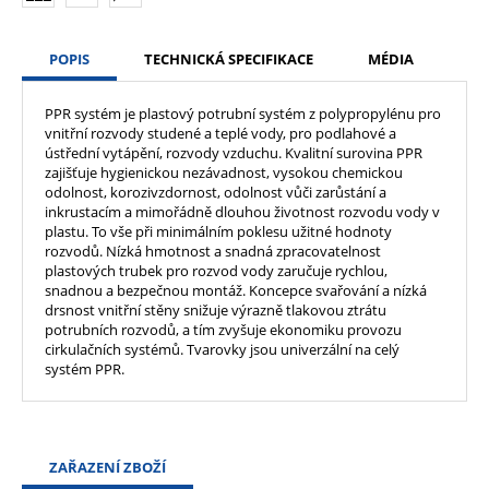
POPIS
TECHNICKÁ SPECIFIKACE
MÉDIA
PPR systém je plastový potrubní systém z polypropylénu pro
vnitřní rozvody studené a teplé vody, pro podlahové a
ústřední vytápění, rozvody vzduchu. Kvalitní surovina PPR
zajišťuje hygienickou nezávadnost, vysokou chemickou
odolnost, korozivzdornost, odolnost vůči zarůstání a
inkrustacím a mimořádně dlouhou životnost rozvodu vody v
plastu. To vše při minimálním poklesu užitné hodnoty
rozvodů. Nízká hmotnost a snadná zpracovatelnost
plastových trubek pro rozvod vody zaručuje rychlou,
snadnou a bezpečnou montáž. Koncepce svařování a nízká
drsnost vnitřní stěny snižuje výrazně tlakovou ztrátu
potrubních rozvodů, a tím zvyšuje ekonomiku provozu
cirkulačních systémů. Tvarovky jsou univerzální na celý
systém PPR.
ZAŘAZENÍ ZBOŽÍ