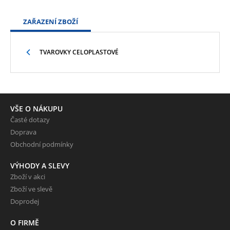
ZAŘAZENÍ ZBOŽÍ
TVAROVKY CELOPLASTOVÉ
VŠE O NÁKUPU
Časté dotazy
Doprava
Obchodní podmínky
VÝHODY A SLEVY
Zboží v akci
Zboží ve slevě
Doprodej
O FIRMĚ