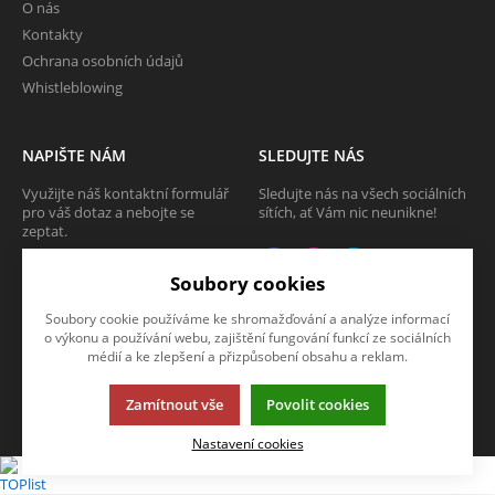
O nás
Kontakty
Ochrana osobních údajů
Whistleblowing
NAPIŠTE NÁM
SLEDUJTE NÁS
Využijte náš kontaktní formulář
Sledujte nás na všech sociálních
pro váš dotaz a nebojte se
sítích, ať Vám nic neunikne!
zeptat.
CHCI SE ZEPTAT
Soubory cookies
Soubory cookie používáme ke shromažďování a analýze informací
o výkonu a používání webu, zajištění fungování funkcí ze sociálních
médií a ke zlepšení a přizpůsobení obsahu a reklam.
Tato stránka používá soubory cookies. Klikněte pro více informací.
© 2013-2026 Internetový obchod TECAM PCV a.s.
Zamítnout vše
Povolit cookies
K2 e-shop - První e-shop, který uřídí celou vaši firmu.
Nastavení cookies