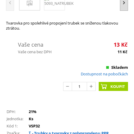
Tvarovka pro spolehlivé propojení trubek se sníženou tlakovou
ztrátou.
Vaše cena
13
Kč
Vaše cena bez DPH
11
Kč
Skladem
Dostupnost na pobočkách
KOUPIT
DPH:
21%
Jednotka:
Ks
Kód 1:
VSP32
Značka:
Σ - Trubky a tvarovky z polypropylenu PPR