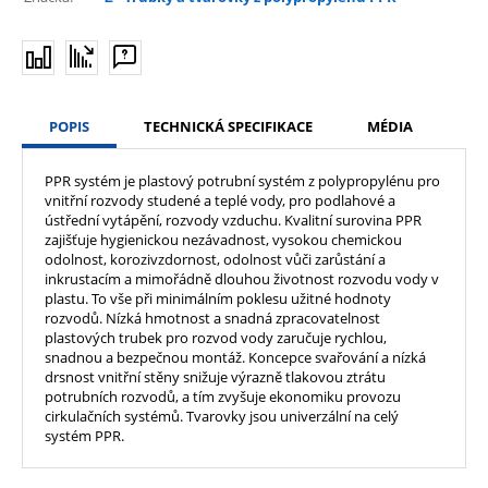
POPIS
TECHNICKÁ SPECIFIKACE
MÉDIA
PPR systém je plastový potrubní systém z polypropylénu pro
vnitřní rozvody studené a teplé vody, pro podlahové a
ústřední vytápění, rozvody vzduchu. Kvalitní surovina PPR
zajišťuje hygienickou nezávadnost, vysokou chemickou
odolnost, korozivzdornost, odolnost vůči zarůstání a
inkrustacím a mimořádně dlouhou životnost rozvodu vody v
plastu. To vše při minimálním poklesu užitné hodnoty
rozvodů. Nízká hmotnost a snadná zpracovatelnost
plastových trubek pro rozvod vody zaručuje rychlou,
snadnou a bezpečnou montáž. Koncepce svařování a nízká
drsnost vnitřní stěny snižuje výrazně tlakovou ztrátu
potrubních rozvodů, a tím zvyšuje ekonomiku provozu
cirkulačních systémů. Tvarovky jsou univerzální na celý
systém PPR.