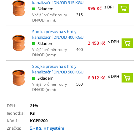
kanalizační DN/OD 315 KGU
s DPH
995
Kč
Skladem
Vnější průměr roury
315
DN/OD (mm):
Spojka přesuvná s hrdly
kanalizační DN/OD 400 KGU
s DPH
2 453
Kč
Skladem
Vnější průměr roury
400
DN/OD (mm):
Spojka přesuvná s hrdly
kanalizační DN/OD 500 KGU
s DPH
6 912
Kč
Skladem
Vnější průměr roury
500
DN/OD (mm):
DPH:
21%
Jednotka:
Ks
Kód 1:
KGPR200
Značka:
Σ - KG, HT systém