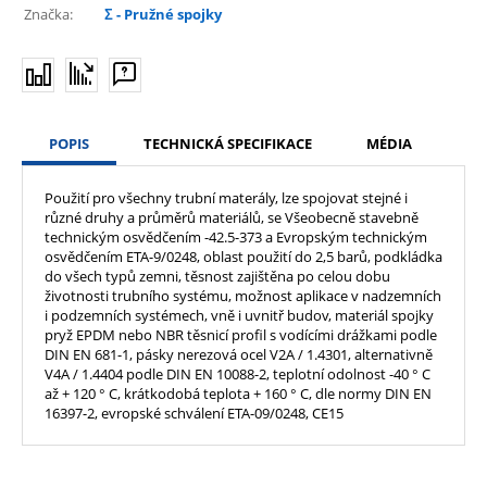
Značka:
Σ - Pružné spojky
POPIS
TECHNICKÁ SPECIFIKACE
MÉDIA
Použití pro všechny trubní materály, lze spojovat stejné i
různé druhy a průměrů materiálů, se Všeobecně stavebně
technickým osvědčením -42.5-373 a Evropským technickým
osvědčením ETA-9/0248, oblast použití do 2,5 barů, podkládka
do všech typů zemni, těsnost zajištěna po celou dobu
životnosti trubního systému, možnost aplikace v nadzemních
i podzemních systémech, vně i uvnitř budov, materiál spojky
pryž EPDM nebo NBR těsnicí profil s vodícími drážkami podle
DIN EN 681-1, pásky nerezová ocel V2A / 1.4301, alternativně
V4A / 1.4404 podle DIN EN 10088-2, teplotní odolnost -40 ° C
až + 120 ° C, krátkodobá teplota + 160 ° C, dle normy DIN EN
16397-2, evropské schválení ETA-09/0248, CE15