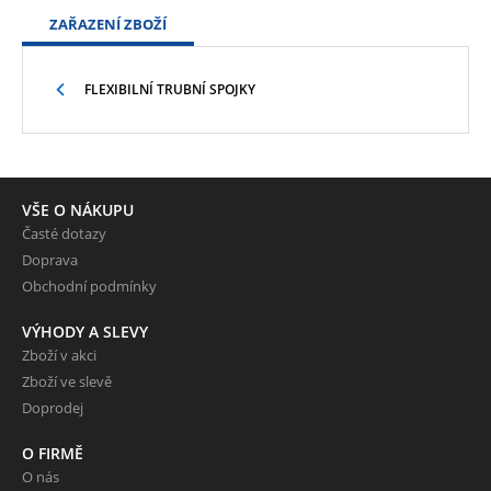
ZAŘAZENÍ ZBOŽÍ
FLEXIBILNÍ TRUBNÍ SPOJKY
VŠE O NÁKUPU
Časté dotazy
Doprava
Obchodní podmínky
VÝHODY A SLEVY
Zboží v akci
Zboží ve slevě
Doprodej
O FIRMĚ
O nás