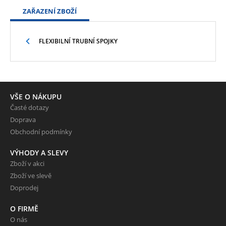
ZAŘAZENÍ ZBOŽÍ
FLEXIBILNÍ TRUBNÍ SPOJKY
VŠE O NÁKUPU
Časté dotazy
Doprava
Obchodní podmínky
VÝHODY A SLEVY
Zboží v akci
Zboží ve slevě
Doprodej
O FIRMĚ
O nás