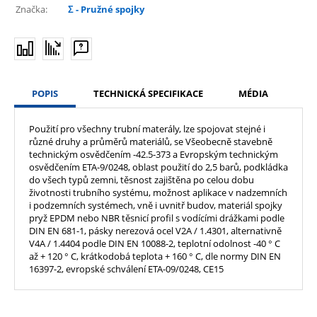
Značka:
Σ - Pružné spojky
POPIS
TECHNICKÁ SPECIFIKACE
MÉDIA
Použití pro všechny trubní materály, lze spojovat stejné i
různé druhy a průměrů materiálů, se Všeobecně stavebně
technickým osvědčením -42.5-373 a Evropským technickým
osvědčením ETA-9/0248, oblast použití do 2,5 barů, podkládka
do všech typů zemni, těsnost zajištěna po celou dobu
životnosti trubního systému, možnost aplikace v nadzemních
i podzemních systémech, vně i uvnitř budov, materiál spojky
pryž EPDM nebo NBR těsnicí profil s vodícími drážkami podle
DIN EN 681-1, pásky nerezová ocel V2A / 1.4301, alternativně
V4A / 1.4404 podle DIN EN 10088-2, teplotní odolnost -40 ° C
až + 120 ° C, krátkodobá teplota + 160 ° C, dle normy DIN EN
16397-2, evropské schválení ETA-09/0248, CE15