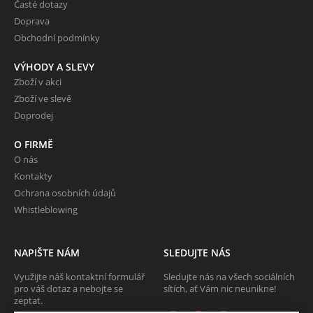
Časté dotazy
Doprava
Obchodní podmínky
VÝHODY A SLEVY
Zboží v akci
Zboží ve slevě
Doprodej
O FIRMĚ
O nás
Kontakty
Ochrana osobních údajů
Whistleblowing
NAPIŠTE NÁM
SLEDUJTE NÁS
Využijte náš kontaktní formulář
Sledujte nás na všech sociálních
pro váš dotaz a nebojte se
sítích, ať Vám nic neunikne!
zeptat.