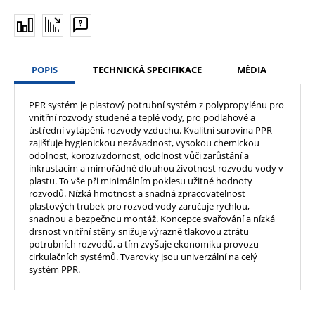
POPIS
TECHNICKÁ SPECIFIKACE
MÉDIA
PPR systém je plastový potrubní systém z polypropylénu pro
vnitřní rozvody studené a teplé vody, pro podlahové a
ústřední vytápění, rozvody vzduchu. Kvalitní surovina PPR
zajišťuje hygienickou nezávadnost, vysokou chemickou
odolnost, korozivzdornost, odolnost vůči zarůstání a
inkrustacím a mimořádně dlouhou životnost rozvodu vody v
plastu. To vše při minimálním poklesu užitné hodnoty
rozvodů. Nízká hmotnost a snadná zpracovatelnost
plastových trubek pro rozvod vody zaručuje rychlou,
snadnou a bezpečnou montáž. Koncepce svařování a nízká
drsnost vnitřní stěny snižuje výrazně tlakovou ztrátu
potrubních rozvodů, a tím zvyšuje ekonomiku provozu
cirkulačních systémů. Tvarovky jsou univerzální na celý
systém PPR.