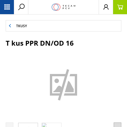
PŘESKOČIT NAVIGACI
TKUSY
T kus PPR DN/OD 16