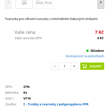
Tvarovka pro větvení rozvodu s minimálními tlakovými ztrátami.
Vaše cena
7
Kč
Vaše cena bez DPH
6
Kč
Skladem
Dostupnost na pobočkách
KOUPIT
DPH:
21%
Jednotka:
Ks
Kód 1:
VT16
Značka:
Σ - Trubky a tvarovky z polypropylenu PPR