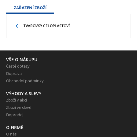
ZAŘAZENÍ ZBOŽÍ
TVAROVKY CELOPLASTOVÉ
VŠE O NÁKUPU
Časté dotazy
Doprava
Obchodní podmínky
VÝHODY A SLEVY
Zboží v akci
Zboží ve slevě
Doprodej
O FIRMĚ
O nás