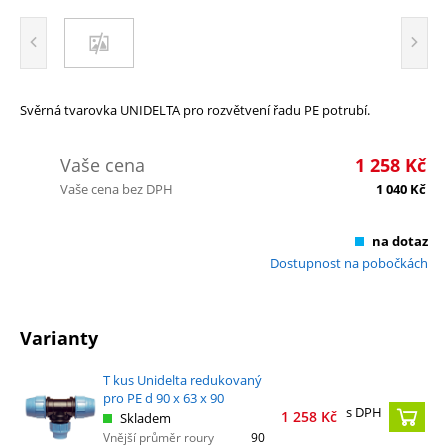
Svěrná tvarovka UNIDELTA pro rozvětvení řadu PE potrubí.
Vaše cena
1 258
Kč
Vaše cena bez DPH
1 040
Kč
na dotaz
Dostupnost na pobočkách
Varianty
T kus Unidelta redukovaný
pro PE d 90 x 63 x 90
s DPH
1 258
Kč
Skladem
Vnější průměr roury
90