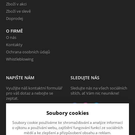
Zboží v akci
Zboží ve slevě
Doprodej
O FIRMĚ
O nás
Kontakty
Ochrana osobních údajů
Whistleblowing
NAPIŠTE NÁM
SLEDUJTE NÁS
Využijte náš kontaktní formulář
Sledujte nás na všech sociálních
pro váš dotaz a nebojte se
sítích, ať Vám nic neunikne!
zeptat.
CHCI SE ZEPTAT
Soubory cookies
Soubory cookie používáme ke shromažďování a analýze informací
o výkonu a používání webu, zajištění fungování funkcí ze sociálních
médií a ke zlepšení a přizpůsobení obsahu a reklam.