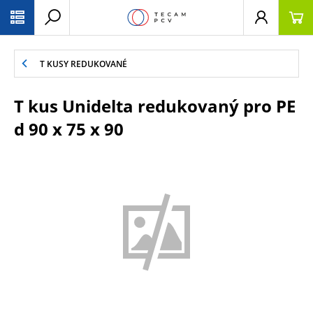
PŘESKOČIT NAVIGACI
T KUSY REDUKOVANÉ
T kus Unidelta redukovaný pro PE
d 90 x 75 x 90