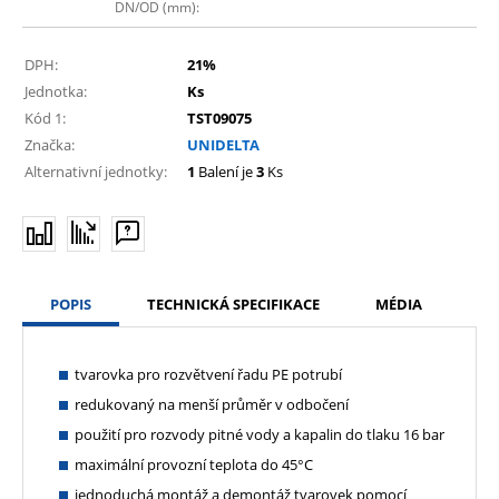
DN/OD (mm):
DPH:
21%
Jednotka:
Ks
Kód 1:
TST09075
Značka:
UNIDELTA
Alternativní jednotky:
1
Balení je
3
Ks
POPIS
TECHNICKÁ SPECIFIKACE
MÉDIA
tvarovka pro rozvětvení řadu PE potrubí
redukovaný na menší průměr v odbočení
použití pro rozvody pitné vody a kapalin do tlaku 16 bar
maximální provozní teplota do 45°C
jednoduchá montáž a demontáž tvarovek pomocí