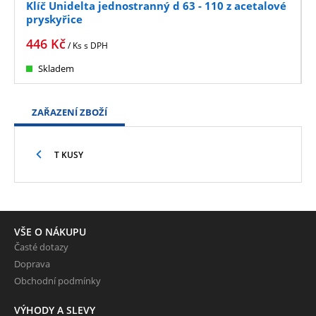
Klíč Unidelta jednostranný d 63 - 110 z acetalové
pryskyřice
446
Kč
/ Ks
s DPH
Skladem
ZAŘAZENÍ ZBOŽÍ
T KUSY
VŠE O NÁKUPU
Časté dotazy
Doprava
Obchodní podmínky
VÝHODY A SLEVY