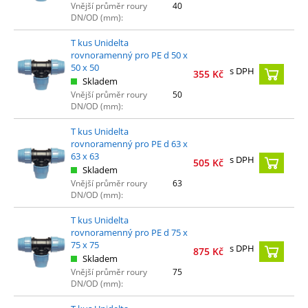
Vnější průměr roury
40
DN/OD (mm):
T kus Unidelta
rovnoramenný pro PE d 50 x
50 x 50
s DPH
355
Kč
Skladem
Vnější průměr roury
50
DN/OD (mm):
T kus Unidelta
rovnoramenný pro PE d 63 x
63 x 63
s DPH
505
Kč
Skladem
Vnější průměr roury
63
DN/OD (mm):
T kus Unidelta
rovnoramenný pro PE d 75 x
75 x 75
s DPH
875
Kč
Skladem
Vnější průměr roury
75
DN/OD (mm):