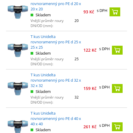
rovnoramenný pro PE d 20 x
20 x 20
s DPH
93
Kč
Skladem
Vnější průměr roury
20
DN/OD (mm):
T kus Unidelta
rovnoramenný pro PE d 25 x
25 x 25
s DPH
122
Kč
Skladem
Vnější průměr roury
25
DN/OD (mm):
T kus Unidelta
rovnoramenný pro PE d 32 x
32 x 32
s DPH
159
Kč
Skladem
Vnější průměr roury
32
DN/OD (mm):
T kus Unidelta
rovnoramenný pro PE d 40 x
40 x 40
s DPH
261
Kč
Skladem