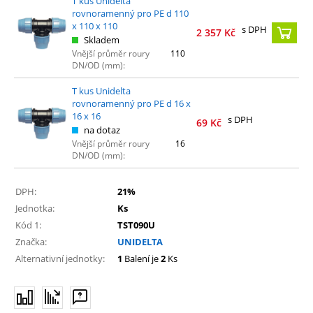
T kus Unidelta
rovnoramenný pro PE d 110
x 110 x 110
s DPH
2 357
Kč
Skladem
Vnější průměr roury
110
DN/OD (mm):
T kus Unidelta
rovnoramenný pro PE d 16 x
16 x 16
s DPH
69
Kč
na dotaz
Vnější průměr roury
16
DN/OD (mm):
DPH:
21%
Jednotka:
Ks
Kód 1:
TST090U
Značka:
UNIDELTA
Alternativní jednotky:
1
Balení je
2
Ks