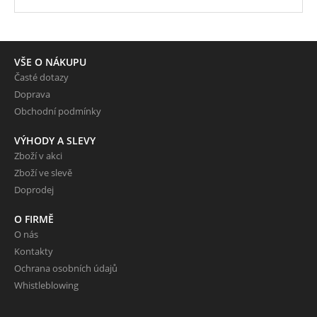
VŠE O NÁKUPU
Časté dotazy
Doprava
Obchodní podmínky
VÝHODY A SLEVY
Zboží v akci
Zboží ve slevě
Doprodej
O FIRMĚ
O nás
Kontakty
Ochrana osobních údajů
Whistleblowing