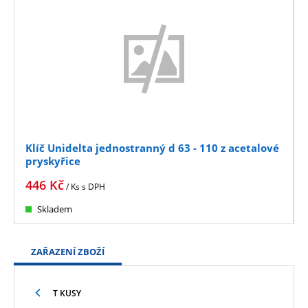
Klíč Unidelta jednostranný d 63 - 110 z acetalové
pryskyřice
446
Kč
/ Ks
s DPH
Skladem
ZAŘAZENÍ ZBOŽÍ
T KUSY