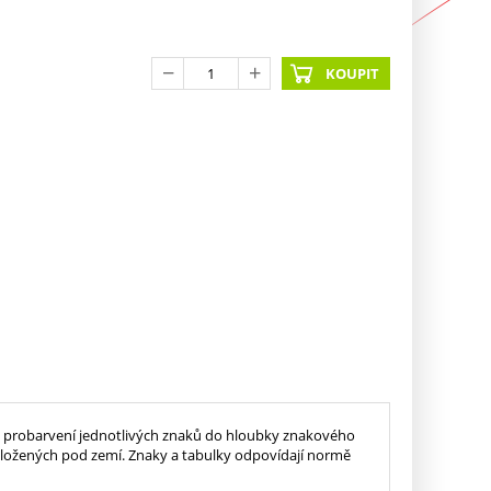
KOUPIT
y probarvení jednotlivých znaků do hloubky znakového
í uložených pod zemí. Znaky a tabulky odpovídají normě