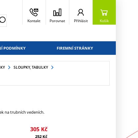
Kontakt
Porovnat
Přihlásit
Košík
Í PODMÍNKY
FIREMNÍ STRÁNKY
LKY
SLOUPKY, TABULKY
ek na trubních vedeních.
305
Kč
252
Kč