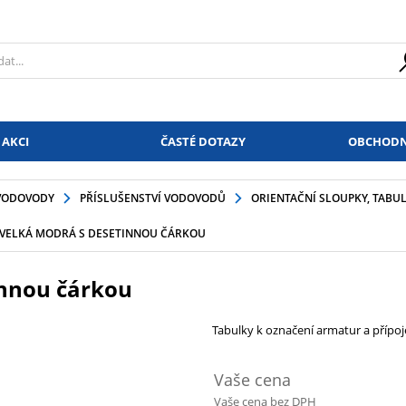
 AKCI
ČASTÉ DOTAZY
OBCHODN
VODOVODY
PŘÍSLUŠENSTVÍ VODOVODŮ
ORIENTAČNÍ SLOUPKY, TABU
VELKÁ MODRÁ S DESETINNOU ČÁRKOU
innou čárkou
Tabulky k označení armatur a přípoj
Vaše cena
Vaše cena bez DPH