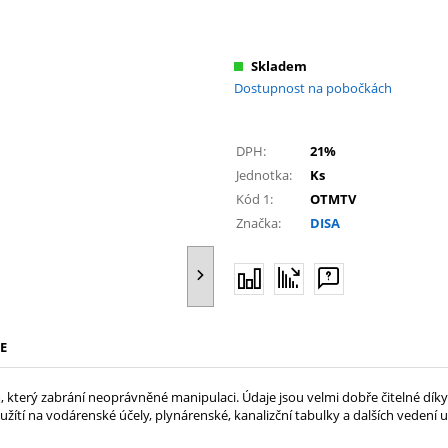
Skladem
Dostupnost na pobočkách
DPH:
21%
Jednotka:
Ks
Kód 1:
OTMTV
Značka:
DISA
E
terý zabrání neoprávněné manipulaci. Údaje jsou velmi dobře čitelné dík
oužítí na vodárenské účely, plynárenské, kanalizční tabulky a dalších veden