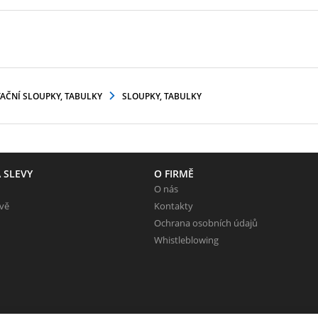
AČNÍ SLOUPKY, TABULKY
SLOUPKY, TABULKY
 SLEVY
O FIRMĚ
O nás
evě
Kontakty
Ochrana osobních údajů
Whistleblowing