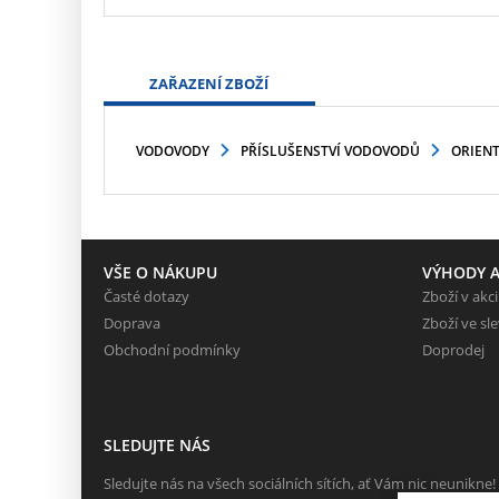
ZAŘAZENÍ ZBOŽÍ
VODOVODY
PŘÍSLUŠENSTVÍ VODOVODŮ
ORIENT
VŠE O NÁKUPU
VÝHODY A
Časté dotazy
Zboží v akci
Doprava
Zboží ve sl
Obchodní podmínky
Doprodej
SLEDUJTE NÁS
Sledujte nás na všech sociálních sítích, ať Vám nic neunikne!