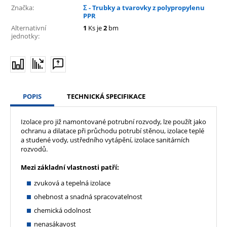
Značka:
Σ - Trubky a tvarovky z polypropylenu
PPR
Alternativní
1
Ks je
2
bm
jednotky:
POPIS
TECHNICKÁ SPECIFIKACE
Izolace pro již namontované potrubní rozvody, lze použít jako
ochranu a dilatace při průchodu potrubí stěnou, izolace teplé
a studené vody, ustředního vytápění, izolace sanitárních
rozvodů.
Mezi základní vlastnosti patří:
zvuková a tepelná izolace
ohebnost a snadná spracovatelnost
chemická odolnost
nenasákavost