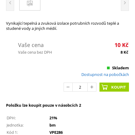
Vynikající tepelná a zvuková izolace potrubních rozvodů teplé a
studené vody a jiných médií.
Vaše cena
10
Kč
Vaše cena bez DPH
8
Kč
Skladem
Dostupnost na pobočkách
KOUPIT
Položku lze koupit pouze v násobcích 2
DPH:
21%
Jednotka:
bm
Kód 1:
VPE286