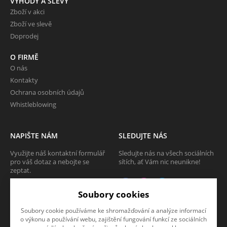
VÝHODY A SLEVY
Zboží v akci
Zboží ve slevě
Doprodej
O FIRMĚ
O nás
Kontakty
Ochrana osobních údajů
Whistleblowing
NAPIŠTE NÁM
SLEDUJTE NÁS
Využijte náš kontaktní formulář
Sledujte nás na všech sociálních
pro váš dotaz a nebojte se
sítích, ať Vám nic neunikne!
zeptat.
CHCI SE ZEPTAT
Soubory cookies
Soubory cookie používáme ke shromažďování a analýze informací
o výkonu a používání webu, zajištění fungování funkcí ze sociálních