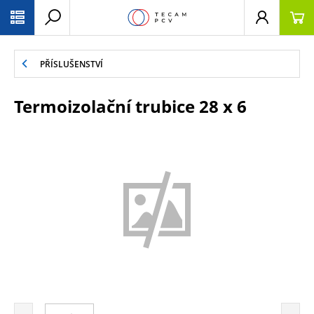
PŘESKOČIT NAVIGACI
PŘÍSLUŠENSTVÍ
Termoizolační trubice 28 x 6