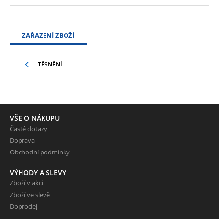
ZAŘAZENÍ ZBOŽÍ
TĚSNĚNÍ
VŠE O NÁKUPU
Časté dotazy
Doprava
Obchodní podmínky
VÝHODY A SLEVY
Zboží v akci
Zboží ve slevě
Doprodej