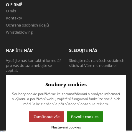
O FIRMĚ
O nás
Kontakty
Ochrana osobních údajů
Whistleblowing
NAPIŠTE NÁM
SLEDUJTE NÁS
Využijte náš kontaktní formulář
Sledujte nás na všech sociálních
pro váš dotaz a nebojte se
sítích, ať Vám nic neunikne!
zeptat.
CHCI SE ZEPTAT
Soubory cookies
Soubory cookie používáme ke shromažďování a analýze informací
o výkonu a používání webu, zajištění fungování funkcí ze sociálních
médií a ke zlepšení a přizpůsobení obsahu a reklam.
Tato stránka používá soubory cookies. Klikněte pro více informací.
Zamítnout vše
Povolit cookies
© 2013-2026 Internetový obchod TECAM PCV a.s.
K2 e-shop - První e-shop, který uřídí celou vaši firmu.
Nastavení cookies