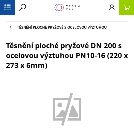
PŘESKOČIT NAVIGACI
TĚSNĚNÍ PLOCHÉ PRYŽOVÉ S OCELOVOU VÝZTUHOU
Těsnění ploché pryžové DN 200 s
ocelovou výztuhou PN10-16 (220 x
273 x 6mm)