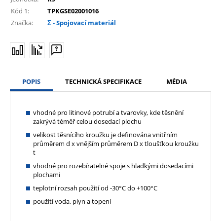
Kód 1:
TPKGSE02001016
Značka:
Σ - Spojovací materiál
POPIS
TECHNICKÁ SPECIFIKACE
MÉDIA
vhodné pro litinové potrubí a tvarovky, kde těsnění
zakrývá téměř celou dosedací plochu
velikost těsnícího kroužku je definována vnitřním
průměrem d x vnějším průměrem D x tloušťkou kroužku
t
vhodné pro rozebíratelné spoje s hladkými dosedacími
plochami
teplotní rozsah použití od -30°C do +100°C
použití voda, plyn a topení