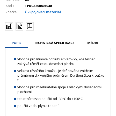
Kód 1:
TPKGSE00801040
Značka:
Σ - Spojovací materiál
POPIS
TECHNICKÁ SPECIFIKACE
MÉDIA
vhodné pro litinové potrubí a tvarovky, kde těsnění
zakrývá téměř celou dosedací plochu
velikost těsnícího kroužku je definována vnitřním
průměrem d x vnějším průměrem D x tloušťkou kroužku
t
vhodné pro rozebíratelné spoje s hladkými dosedacími
plochami
teplotní rozsah použití od -30°C do +100°C
použití voda, plyn a topení