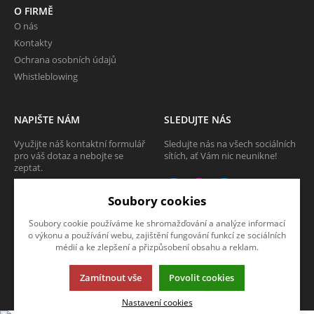
O FIRMĚ
O nás
Kontakty
Ochrana osobních údajů
Whistleblowing
NAPIŠTE NÁM
SLEDUJTE NÁS
Využijte náš kontaktní formulář
Sledujte nás na všech sociálních
pro váš dotaz a nebojte se
sítích, ať Vám nic neunikne!
zeptat.
CHCI SE ZEPTAT
Soubory cookies
Soubory cookie používáme ke shromažďování a analýze informací
o výkonu a používání webu, zajištění fungování funkcí ze sociálních
médií a ke zlepšení a přizpůsobení obsahu a reklam.
Tato stránka používá soubory cookies. Klikněte pro více informací.
Zamítnout vše
Povolit cookies
© 2013-2026 Internetový obchod TECAM PCV a.s.
K2 e-shop - První e-shop, který uřídí celou vaši firmu.
Nastavení cookies