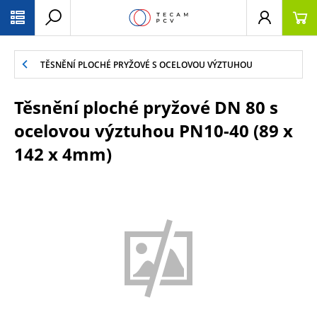
PŘESKOČIT NAVIGACI
TĚSNĚNÍ PLOCHÉ PRYŽOVÉ S OCELOVOU VÝZTUHOU
Těsnění ploché pryžové DN 80 s
ocelovou výztuhou PN10-40 (89 x
142 x 4mm)