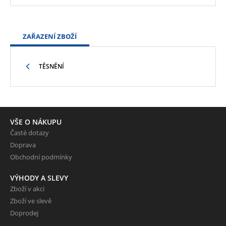
ZAŘAZENÍ ZBOŽÍ
TĚSNĚNÍ
VŠE O NÁKUPU
Časté dotazy
Doprava
Obchodní podmínky
VÝHODY A SLEVY
Zboží v akci
Zboží ve slevě
Doprodej