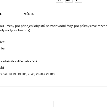
E
MÉDIA
ou určeny pro připojení objektů na vodovodní řady, pro průmyslové rozvod
vody vody(suchovody).
ávitu
 bar
ntážního klíče nebo řetězu
ubí
teriálu PLDE, PEHD, PE40, PE80 a PE100