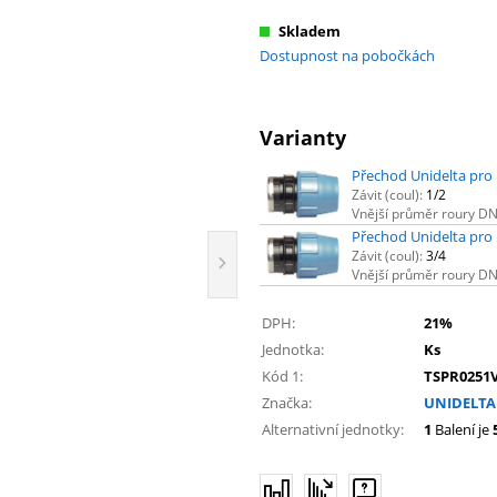
Skladem
Dostupnost na pobočkách
Varianty
Přechod Unidelta pro P
Závit (coul):
1/2
Vnější průměr roury D
Přechod Unidelta pro P
Závit (coul):
3/4
Vnější průměr roury D
DPH:
21%
Jednotka:
Ks
Kód 1:
TSPR0251
Značka:
UNIDELTA
Alternativní jednotky:
1
Balení je