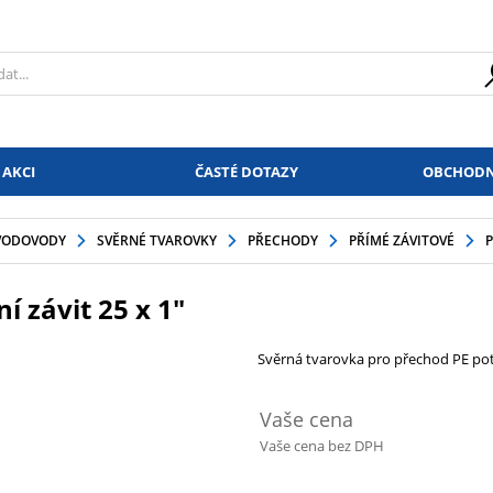
 AKCI
ČASTÉ DOTAZY
OBCHODN
VODOVODY
SVĚRNÉ TVAROVKY
PŘECHODY
PŘÍMÉ ZÁVITOVÉ
P
í závit 25 x 1"
Svěrná tvarovka pro přechod PE potr
Vaše cena
Vaše cena bez DPH