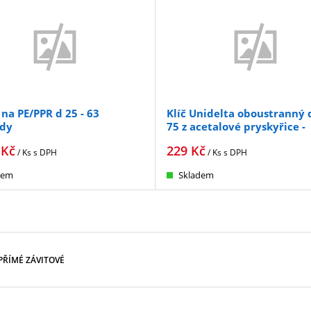
na PE/PPR d 25 - 63
Klíč Unidelta oboustranný d
dy
75 z acetalové pryskyřice -
ČERVENÝ
Kč
229
Kč
/ Ks
s DPH
/ Ks
s DPH
dem
Skladem
PŘÍMÉ ZÁVITOVÉ