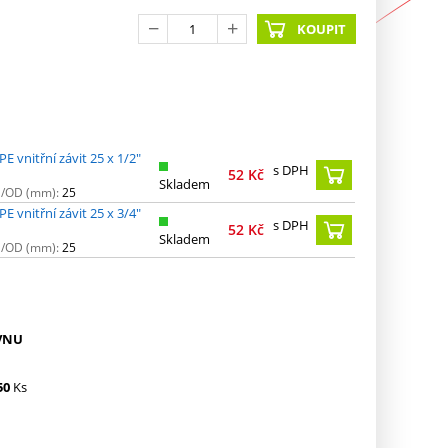
KOUPIT
E vnitřní závit 25 x 1/2"
s DPH
52
Kč
Skladem
N/OD (mm):
25
E vnitřní závit 25 x 3/4"
s DPH
52
Kč
Skladem
N/OD (mm):
25
VNU
50
Ks