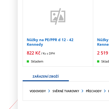
Nůžky na PE/PPR d 12 - 42
Nůžky 
Kennedy
Kenne
822
Kč
2 519
/ Ks
s DPH
Skladem
Skla
ZAŘAZENÍ ZBOŽÍ
VODOVODY
SVĚRNÉ TVAROVKY
PŘECHODY