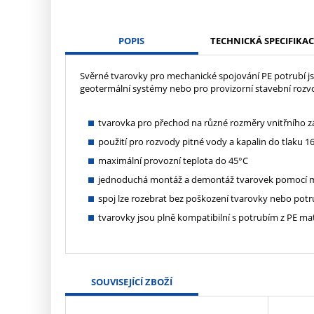
POPIS
TECHNICKÁ SPECIFIKAC
Svěrné tvarovky pro mechanické spojování PE potrubí js
geotermální systémy nebo pro provizorní stavební roz
tvarovka pro přechod na různé rozměry vnitřního z
použití pro rozvody pitné vody a kapalin do tlaku 16
maximální provozní teplota do 45°C
jednoduchá montáž a demontáž tvarovek pomocí mo
spoj lze rozebrat bez poškození tvarovky nebo potr
tvarovky jsou plně kompatibilní s potrubím z PE ma
SOUVISEJÍCÍ ZBOŽÍ