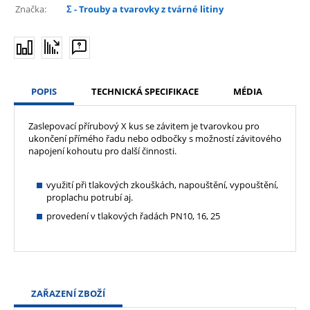
Značka:
Σ - Trouby a tvarovky z tvárné litiny
POPIS
TECHNICKÁ SPECIFIKACE
MÉDIA
Zaslepovací přírubový X kus se závitem je tvarovkou pro
ukončení přímého řadu nebo odbočky s možností závitového
napojení kohoutu pro další činnosti.
využití při tlakových zkouškách, napouštění, vypouštění,
proplachu potrubí aj.
provedení v tlakových řadách PN10, 16, 25
ZAŘAZENÍ ZBOŽÍ