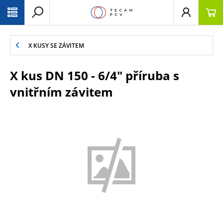
PŘESKOČIT NAVIGACI
X KUSY SE ZÁVITEM
X kus DN 150 - 6/4" příruba s
vnitřním závitem