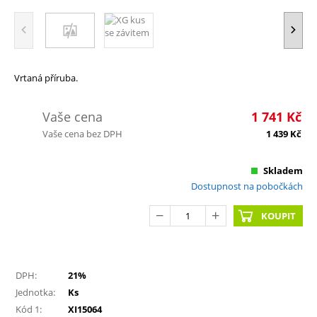
Vrtaná příruba.
Vaše cena
1 741
Kč
Vaše cena bez DPH
1 439
Kč
Skladem
Dostupnost na pobočkách
KOUPIT
DPH:
21%
Jednotka:
Ks
Kód 1:
XI15064