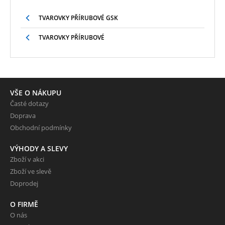
TVAROVKY PŘÍRUBOVÉ GSK
TVAROVKY PŘÍRUBOVÉ
VŠE O NÁKUPU
Časté dotazy
Doprava
Obchodní podmínky
VÝHODY A SLEVY
Zboží v akci
Zboží ve slevě
Doprodej
O FIRMĚ
O nás