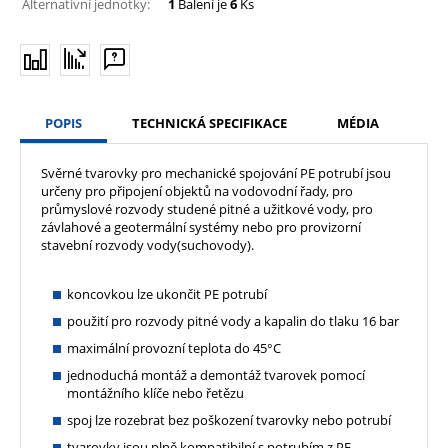
Alternativní jednotky:
1
Balení je
6
Ks
POPIS
TECHNICKÁ SPECIFIKACE
MÉDIA
Svěrné tvarovky pro mechanické spojování PE potrubí jsou
určeny pro připojení objektů na vodovodní řady, pro
průmyslové rozvody studené pitné a užitkové vody, pro
závlahové a geotermální systémy nebo pro provizorní
stavební rozvody vody(suchovody).
koncovkou lze ukončit PE potrubí
použití pro rozvody pitné vody a kapalin do tlaku 16 bar
maximální provozní teplota do 45°C
jednoduchá montáž a demontáž tvarovek pomocí
montážního klíče nebo řetězu
spoj lze rozebrat bez poškození tvarovky nebo potrubí
tvarovky jsou plně kompatibilní s potrubím z PE