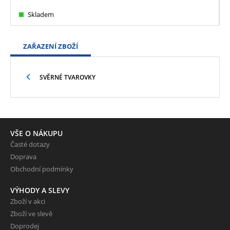
Skladem
ZAŘAZENÍ ZBOŽÍ
SVĚRNÉ TVAROVKY
VŠE O NÁKUPU
Časté dotazy
Doprava
Obchodní podmínky
VÝHODY A SLEVY
Zboží v akci
Zboží ve slevě
Doprodej