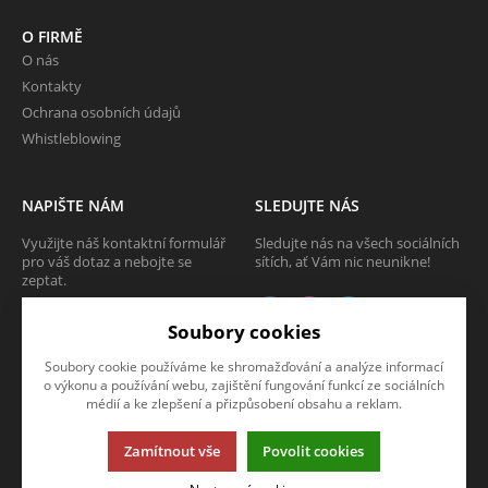
O FIRMĚ
O nás
Kontakty
Ochrana osobních údajů
Whistleblowing
NAPIŠTE NÁM
SLEDUJTE NÁS
Využijte náš kontaktní formulář
Sledujte nás na všech sociálních
pro váš dotaz a nebojte se
sítích, ať Vám nic neunikne!
zeptat.
CHCI SE ZEPTAT
Soubory cookies
Soubory cookie používáme ke shromažďování a analýze informací
o výkonu a používání webu, zajištění fungování funkcí ze sociálních
médií a ke zlepšení a přizpůsobení obsahu a reklam.
Tato stránka používá soubory cookies. Klikněte pro více informací.
Zamítnout vše
Povolit cookies
© 2013-2026 Internetový obchod TECAM PCV a.s.
K2 e-shop - První e-shop, který uřídí celou vaši firmu.