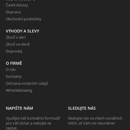
Časté dotazy
Doprava
Obchodní podmínky
VÝHODY A SLEVY
Zboží v akci
Zboží ve slevě
Doprodej
O FIRMĚ
O nás
Kontakty
Ochrana osobních údajů
Whistleblowing
NAPIŠTE NÁM
SLEDUJTE NÁS
Využijte náš kontaktní formulář
Sledujte nás na všech sociálních
pro váš dotaz a nebojte se
sítích, ať Vám nic neunikne!
zeptat.