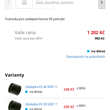
Tvarovka pro zaslepení konce PE potrubí.
Vaše cena
1 202
Kč
Vaše cena bez DPH
993
Kč
na dotaz
Dostupnost na pobočkách
Varianty
Záslepka PE 40 SDR 11
s DPH
248
Kč
na dotaz
Záslepka PE 50 SDR 11
s DPH
295
Kč
na dotaz