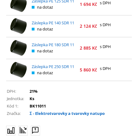
Záslepka PE 125 SDR 11
s DPH
1 694
Kč
na dotaz
Záslepka PE 140 SDR 11
s DPH
2 124
Kč
na dotaz
Záslepka PE 180 SDR 11
s DPH
2 885
Kč
na dotaz
Záslepka PE 250 SDR 11
s DPH
5 860
Kč
na dotaz
DPH:
21%
Jednotka:
Ks
Kód 1:
BK11011
Značka:
Σ - Elektrotvarovky a tvarovky natupo