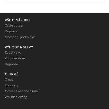
VŠE O NÁKUPU
Časté dotazy
Doprava
Obchodní podmínky
VÝHODY A SLEVY
Zboží v akci
Zboží ve slevě
Doprodej
O FIRMĚ
O nás
Kontakty
Ochrana osobních údajů
Whistleblowing