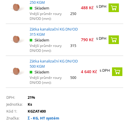
250 KGM
s DPH
488
Kč
Skladem
Vnější průměr roury
250
DN/OD (mm):
Zátka kanalizační KG DN/OD
315 KGM
s DPH
790
Kč
Skladem
Vnější průměr roury
315
DN/OD (mm):
Zátka kanalizační KG DN/OD
500 KGM
s DPH
4 640
Kč
Skladem
Vnější průměr roury
500
DN/OD (mm):
DPH:
21%
Jednotka:
Ks
Kód 1:
KGZAT400
Značka:
Σ - KG, HT systém