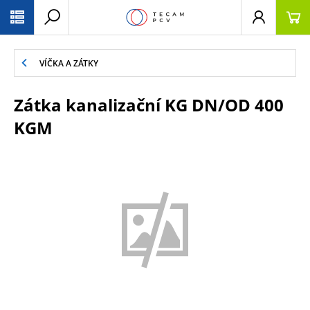
PŘESKOČIT NAVIGACI
VÍČKA A ZÁTKY
Zátka kanalizační KG DN/OD 400
KGM