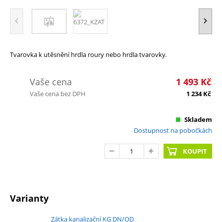
Tvarovka k utěsnění hrdla roury nebo hrdla tvarovky.
Vaše cena
1 493
Kč
Vaše cena bez DPH
1 234
Kč
Skladem
Dostupnost na pobočkách
KOUPIT
Varianty
Zátka kanalizační KG DN/OD