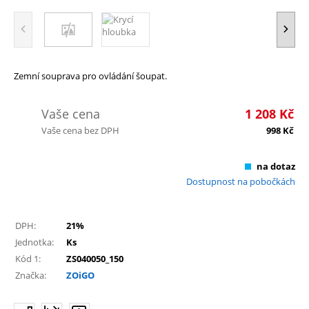
Zemní souprava pro ovládání šoupat.
Vaše cena
1 208
Kč
Vaše cena bez DPH
998
Kč
na dotaz
Dostupnost na pobočkách
DPH:
21%
Jednotka:
Ks
Kód 1:
ZS040050_150
Značka:
ZOiGO