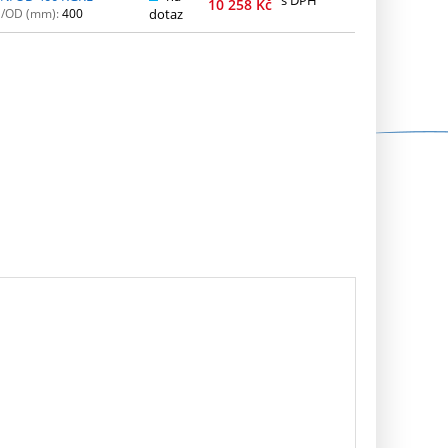
10 258
Kč
N/OD (mm):
400
dotaz