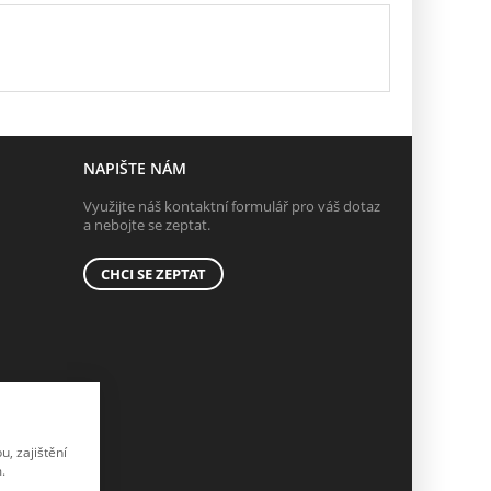
NAPIŠTE NÁM
Využijte náš kontaktní formulář pro váš dotaz
a nebojte se zeptat.
CHCI SE ZEPTAT
, zajištění
.