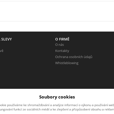
 SLEVY
O FIRMĚ
O nás
evě
Kontakty
Ochrana osobních údajů
Whistleblowing
Soubory cookies
okie používáme ke shromažďování a analýze informací o výkonu a používání webu
fungování funkcí ze sociálních médií a ke zlepšení a přizpůsobení obsahu a reklam