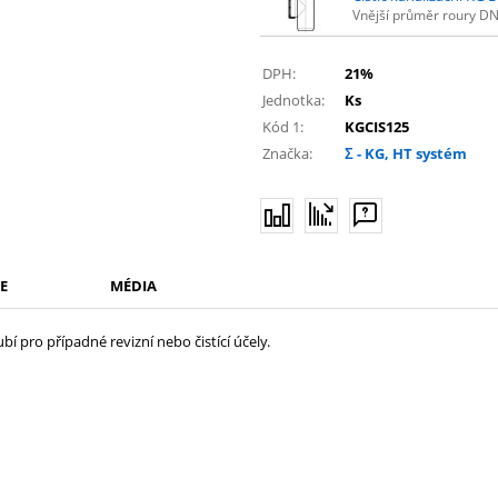
Vnější průměr roury D
DPH:
21%
Jednotka:
Ks
Kód 1:
KGCIS125
Značka:
Σ - KG, HT systém
E
MÉDIA
ubí pro případné revizní nebo čistící účely.