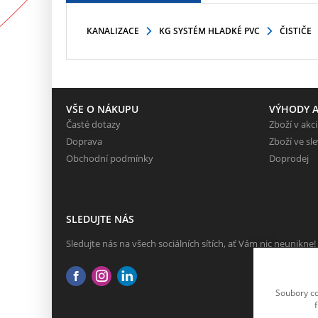
KANALIZACE
KG SYSTÉM HLADKÉ PVC
ČISTIČE
VŠE O NÁKUPU
VÝHODY A
Časté dotazy
Zboží v akci
Doprava
Zboží ve sl
Obchodní podmínky
Doprodej
SLEDUJTE NÁS
Sledujte nás na všech sociálních sítích, ať Vám nic neunikne!
Soubory co