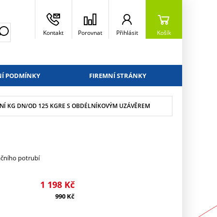
Kontakt
Porovnat
Přihlásit
Košík
Í PODMÍNKY
FIREMNÍ STRÁNKY
ČNÍ KG DN/OD 125 KGRE S OBDÉLNÍKOVÝM UZÁVĚREM
začního potrubí
1 198
Kč
990
Kč