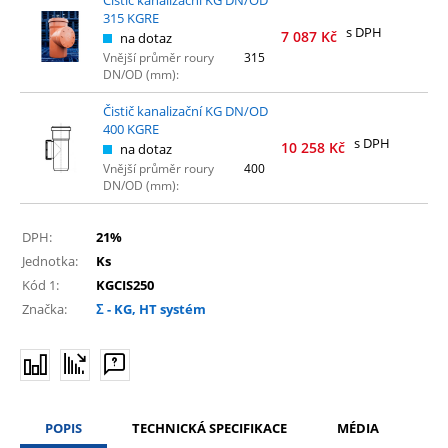
315 KGRE
s DPH
7 087
Kč
na dotaz
Vnější průměr roury
315
DN/OD (mm):
Čistič kanalizační KG DN/OD
400 KGRE
s DPH
10 258
Kč
na dotaz
Vnější průměr roury
400
DN/OD (mm):
DPH:
21%
Jednotka:
Ks
Kód 1:
KGCIS250
Značka:
Σ - KG, HT systém
POPIS
TECHNICKÁ SPECIFIKACE
MÉDIA