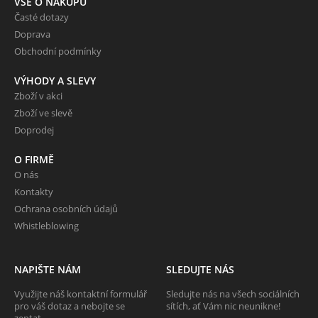
VŠE O NÁKUPU
Časté dotazy
Doprava
Obchodní podmínky
VÝHODY A SLEVY
Zboží v akci
Zboží ve slevě
Doprodej
O FIRMĚ
O nás
Kontakty
Ochrana osobních údajů
Whistleblowing
NAPIŠTE NÁM
SLEDUJTE NÁS
Využijte náš kontaktní formulář
Sledujte nás na všech sociálních
pro váš dotaz a nebojte se
sítích, ať Vám nic neunikne!
zeptat.