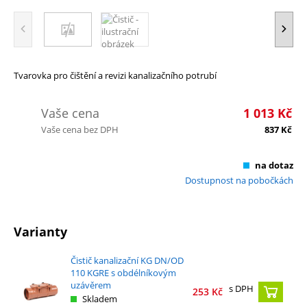
Tvarovka pro čištění a revizi kanalizačního potrubí
Vaše cena
1 013
Kč
Vaše cena bez DPH
837
Kč
na dotaz
Dostupnost na pobočkách
Varianty
Čistič kanalizační KG DN/OD
110 KGRE s obdélníkovým
uzávěrem
s DPH
253
Kč
Skladem