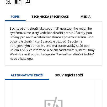
POPIS
TECHNICKÁ SPECIFIKACE
MÉDIA
Šachtové dna slouží jako spodní díl nevstupního revizního
systému, skrze který vede kanalizační potrubí. Šachty jsou
určeny pro revizi a čistění kanalizace z povrchu terénu. Dno
obsahuje těsnění které zaručuje bezpečné spojení s
korugovaným potrubím. Dno má automatický spád pod
úhlem 1,5°. Více informací o celém šachtovém systému fimy
Wavin lze najít popisu kategorie "Revizní kanalizační šachty"
nebo v katalogu.
ALTERNATIVNÍ ZBOŽÍ
SOUVISEJÍCÍ ZBOŽÍ