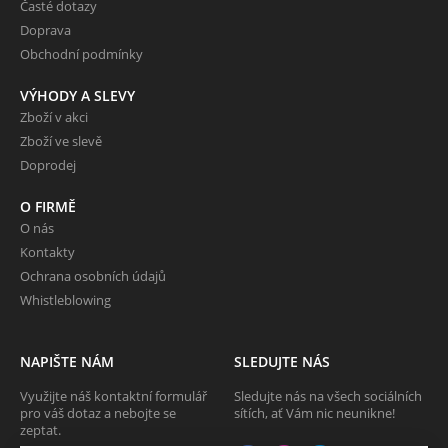
Časté dotazy
Doprava
Obchodní podmínky
VÝHODY A SLEVY
Zboží v akci
Zboží ve slevě
Doprodej
O FIRMĚ
O nás
Kontakty
Ochrana osobních údajů
Whistleblowing
NAPIŠTE NÁM
SLEDUJTE NÁS
Využijte náš kontaktní formulář
Sledujte nás na všech sociálních
pro váš dotaz a nebojte se
sítích, ať Vám nic neunikne!
zeptat.