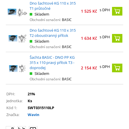
Dno šachtové KG 110 x 315
T1 průtočné
s DPH
1 525
Kč
Skladem
Obchodní označení:
BASIC
Dno šachtové KG 110 x 315
T2 oboustranný přítok
s DPH
1 634
Kč
Skladem
Obchodní označení:
BASIC
Šachta BASIC - DNO PP KG
315 x 110 pravý přítok T3 -
s DPH
doprodej
2 154
Kč
Skladem
Obchodní označení:
BASIC
DPH:
21%
Jednotka:
Ks
Kód 1:
SWT0315110LP
Značka:
Wavin