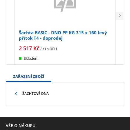
Šachta BASIC - DNO PP KG 315 x 160 levý
Šach
přítok T4 - doprodej
přít
2 517
Kč
2 7
/ Ks
s DPH
Skladem
Sk
ZAŘAZENÍ ZBOŽÍ
ŠACHTOVÉ DNA
VŠE O NÁKUPU