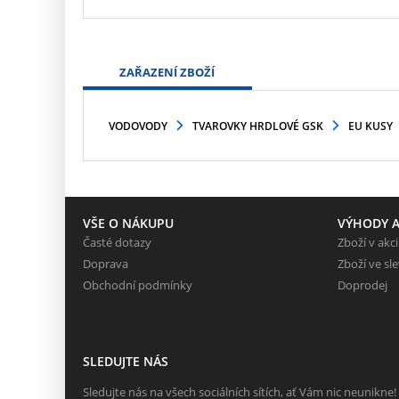
ZAŘAZENÍ ZBOŽÍ
VODOVODY
TVAROVKY HRDLOVÉ GSK
EU KUSY
VŠE O NÁKUPU
VÝHODY A
Časté dotazy
Zboží v akci
Doprava
Zboží ve sl
Obchodní podmínky
Doprodej
SLEDUJTE NÁS
Sledujte nás na všech sociálních sítích, ať Vám nic neunikne!