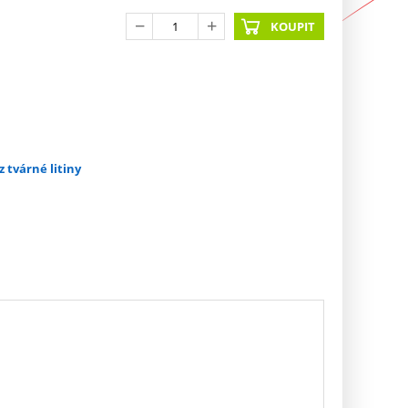
KOUPIT
z tvárné litiny