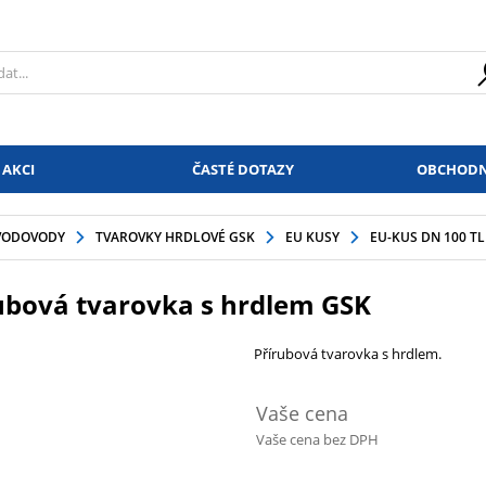
 AKCI
ČASTÉ DOTAZY
OBCHODN
VODOVODY
TVAROVKY HRDLOVÉ GSK
EU KUSY
EU-KUS DN 100 T
ubová tvarovka s hrdlem GSK
Přírubová tvarovka s hrdlem.
Vaše cena
Vaše cena bez DPH