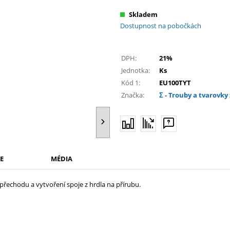
Skladem
Dostupnost na pobočkách
DPH:
21%
Jednotka:
Ks
Kód 1:
EU100TYT
Značka:
Σ - Trouby a tvarovky 
E
MÉDIA
řechodu a vytvoření spoje z hrdla na přírubu.