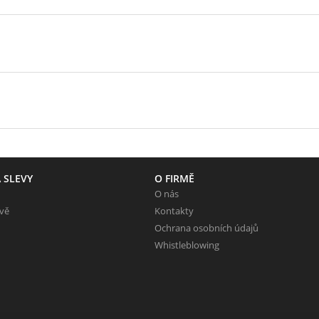
 SLEVY
O FIRMĚ
O nás
evě
Kontakty
Ochrana osobních údajů
Whistleblowing