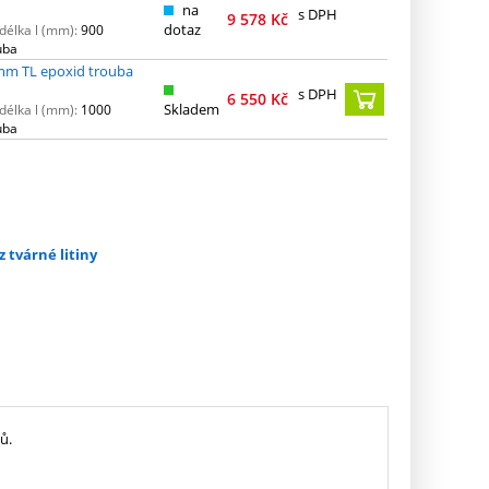
na
s DPH
9 578
Kč
dotaz
délka l (mm):
900
uba
mm TL epoxid trouba
s DPH
6 550
Kč
Skladem
délka l (mm):
1000
uba
z tvárné litiny
ů.