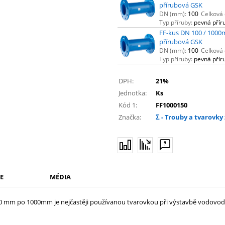
přírubová GSK
DN (mm):
100
Celková 
Typ příruby:
pevná přír
FF-kus DN 100 / 1000
přírubová GSK
DN (mm):
100
Celková 
Typ příruby:
pevná přír
DPH:
21%
Jednotka:
Ks
Kód 1:
FF1000150
Značka:
Σ - Trouby a tvarovky 
E
MÉDIA
00 mm po 1000mm je nejčastěji používanou tvarovkou při výstavbě vodovod