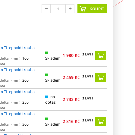
KOUPIT
m TL epoxid trouba
s DPH
1 980
Kč
Skladem
délka l (mm):
100
uba
m TL epoxid trouba
s DPH
2 459
Kč
Skladem
délka l (mm):
200
uba
m TL epoxid trouba
na
s DPH
2 733
Kč
dotaz
délka l (mm):
250
uba
m TL epoxid trouba
s DPH
2 816
Kč
Skladem
délka l (mm):
300
uba