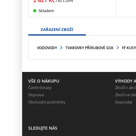
2 621
Kč
/ Ks
s DPH
Skladem
ZAŘAZENÍ ZBOŽÍ
VODOVODY
TVAROVKY PŘÍRUBOVÉ GSK
FF KUSY
VŠE O NÁKUPU
VÝHODY A
Časté dotazy
Zboží v akci
Doprava
Zboží ve sl
Obchodní podmínky
Doprodej
SLEDUJTE NÁS