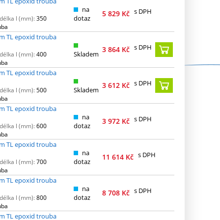
m TL epoxid trouba
na
s DPH
5 829
Kč
dotaz
délka l (mm):
350
uba
m TL epoxid trouba
s DPH
3 864
Kč
Skladem
délka l (mm):
400
uba
m TL epoxid trouba
s DPH
3 612
Kč
Skladem
délka l (mm):
500
uba
m TL epoxid trouba
na
s DPH
3 972
Kč
dotaz
délka l (mm):
600
uba
m TL epoxid trouba
na
s DPH
11 614
Kč
dotaz
délka l (mm):
700
uba
m TL epoxid trouba
na
s DPH
8 708
Kč
dotaz
délka l (mm):
800
uba
m TL epoxid trouba