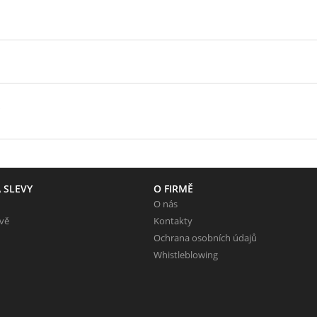
 SLEVY
O FIRMĚ
O nás
evě
Kontakty
Ochrana osobních údajů
Whistleblowing