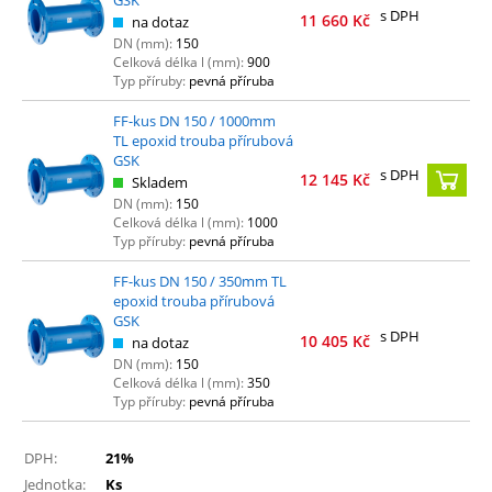
s DPH
11 660
Kč
na dotaz
DN (mm):
150
Celková délka l (mm):
900
Typ příruby:
pevná příruba
FF-kus DN 150 / 1000mm
TL epoxid trouba přírubová
GSK
s DPH
12 145
Kč
Skladem
DN (mm):
150
Celková délka l (mm):
1000
Typ příruby:
pevná příruba
FF-kus DN 150 / 350mm TL
epoxid trouba přírubová
GSK
s DPH
10 405
Kč
na dotaz
DN (mm):
150
Celková délka l (mm):
350
Typ příruby:
pevná příruba
DPH:
21%
Jednotka:
Ks