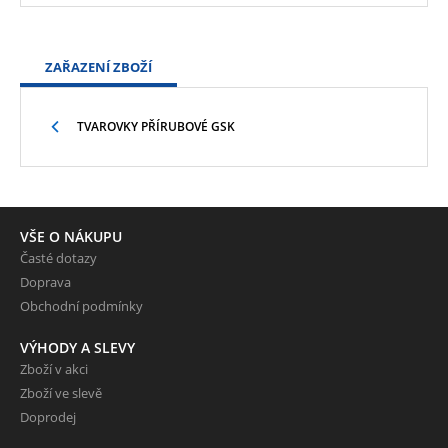
ZAŘAZENÍ ZBOŽÍ
TVAROVKY PŘÍRUBOVÉ GSK
VŠE O NÁKUPU
Časté dotazy
Doprava
Obchodní podmínky
VÝHODY A SLEVY
Zboží v akci
Zboží ve slevě
Doprodej