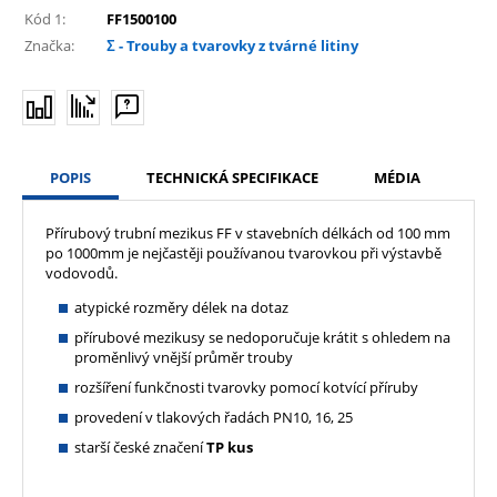
Kód 1:
FF1500100
Značka:
Σ - Trouby a tvarovky z tvárné litiny
POPIS
TECHNICKÁ SPECIFIKACE
MÉDIA
Přírubový trubní mezikus FF v stavebních délkách od 100 mm
po 1000mm je nejčastěji používanou tvarovkou při výstavbě
vodovodů.
atypické rozměry délek na dotaz
přírubové mezikusy se nedoporučuje krátit s ohledem na
proměnlivý vnější průměr trouby
rozšíření funkčnosti tvarovky pomocí kotvící příruby
provedení v tlakových řadách PN10, 16, 25
starší české značení
TP kus