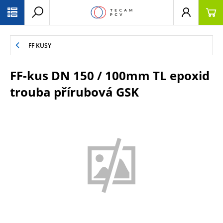
PŘESKOČIT NAVIGACI
FF KUSY
FF-kus DN 150 / 100mm TL epoxid
trouba přírubová GSK