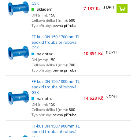
GSK
s DPH
7 137
Kč
Skladem
DN (mm):
150
Celková délka l (mm):
600
Typ příruby:
pevná příruba
FF-kus DN 150 / 700mm TL
epoxid trouba přírubová
GSK
s DPH
10 391
Kč
na dotaz
DN (mm):
150
Celková délka l (mm):
700
Typ příruby:
pevná příruba
FF-kus DN 150 / 800mm TL
epoxid trouba přírubová
GSK
s DPH
14 628
Kč
na dotaz
DN (mm):
150
Celková délka l (mm):
800
Typ příruby:
pevná příruba
FF-kus DN 150 / 900mm TL
epoxid trouba přírubová
GSK