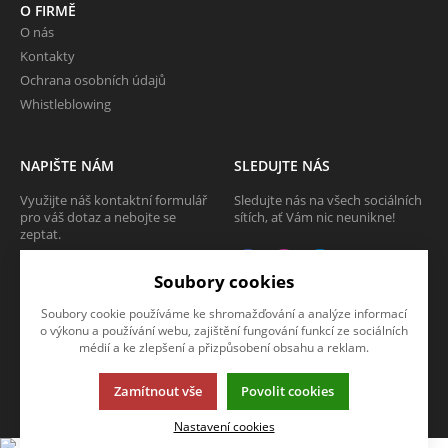
O FIRMĚ
O nás
Kontakty
Ochrana osobních údajů
Whistleblowing
NAPIŠTE NÁM
SLEDUJTE NÁS
Využijte náš kontaktní formulář
Sledujte nás na všech sociálních
pro váš dotaz a nebojte se
sítích, ať Vám nic neunikne!
zeptat.
CHCI SE ZEPTAT
Soubory cookies
Soubory cookie používáme ke shromažďování a analýze informací
o výkonu a používání webu, zajištění fungování funkcí ze sociálních
médií a ke zlepšení a přizpůsobení obsahu a reklam.
Tato stránka používá soubory cookies. Klikněte pro více informací.
Zamítnout vše
Povolit cookies
© 2013-2026 Internetový obchod TECAM PCV a.s.
K2 e-shop - První e-shop, který uřídí celou vaši firmu.
Nastavení cookies