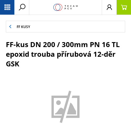
PŘESKOČIT NAVIGACI
FF KUSY
FF-kus DN 200 / 300mm PN 16 TL
epoxid trouba přírubová 12-děr
GSK