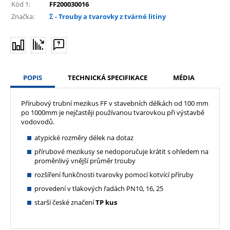
Kód 1:
FF200030016
Značka:
Σ - Trouby a tvarovky z tvárné litiny
POPIS
TECHNICKÁ SPECIFIKACE
MÉDIA
Přírubový trubní mezikus FF v stavebních délkách od 100 mm
po 1000mm je nejčastěji používanou tvarovkou při výstavbě
vodovodů.
atypické rozměry délek na dotaz
přírubové mezikusy se nedoporučuje krátit s ohledem na
proměnlivý vnější průměr trouby
rozšíření funkčnosti tvarovky pomocí kotvící příruby
provedení v tlakových řadách PN10, 16, 25
starší české značení
TP kus