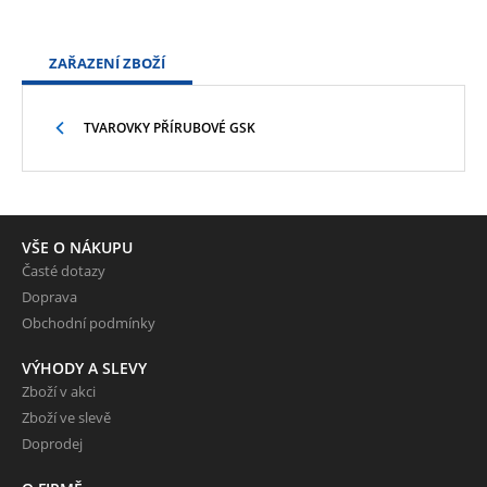
ZAŘAZENÍ ZBOŽÍ
TVAROVKY PŘÍRUBOVÉ GSK
VŠE O NÁKUPU
Časté dotazy
Doprava
Obchodní podmínky
VÝHODY A SLEVY
Zboží v akci
Zboží ve slevě
Doprodej