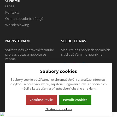
O FIRMĚ
O nás
Kontakty
Ochrana osobních údajů
Whistleblowing
NAPIŠTE NÁM
SLEDUJTE NÁS
Využijte náš kontaktní formulář
Sledujte nás na všech sociálních
pro váš dotaz a nebojte se
sítích, ať Vám nic neunikne!
zeptat.
CHCI SE ZEPTAT
Soubory cookies
Soubory cookie používáme ke shromažďování a analýze informací
o výkonu a používání webu, zajištění fungování funkcí ze sociálních
médií a ke zlepšení a přizpůsobení obsahu a reklam.
Tato stránka používá soubory cookies. Klikněte pro více informací.
Zamítnout vše
Povolit cookies
© 2013-2026 Internetový obchod TECAM PCV a.s.
K2 e-shop - První e-shop, který uřídí celou vaši firmu.
Nastavení cookies