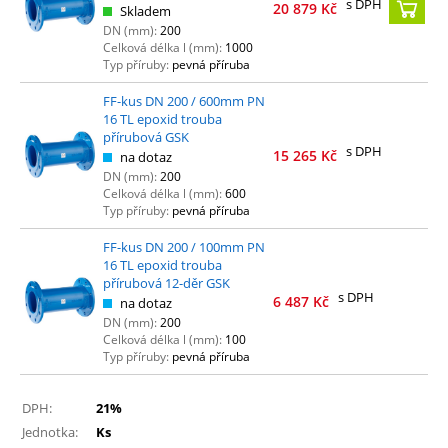
s DPH
20 879
Kč
Skladem
DN (mm):
200
Celková délka l (mm):
1000
Typ příruby:
pevná příruba
FF-kus DN 200 / 600mm PN
16 TL epoxid trouba
přírubová GSK
s DPH
15 265
Kč
na dotaz
DN (mm):
200
Celková délka l (mm):
600
Typ příruby:
pevná příruba
FF-kus DN 200 / 100mm PN
16 TL epoxid trouba
přírubová 12-děr GSK
s DPH
6 487
Kč
na dotaz
DN (mm):
200
Celková délka l (mm):
100
Typ příruby:
pevná příruba
DPH:
21%
Jednotka:
Ks