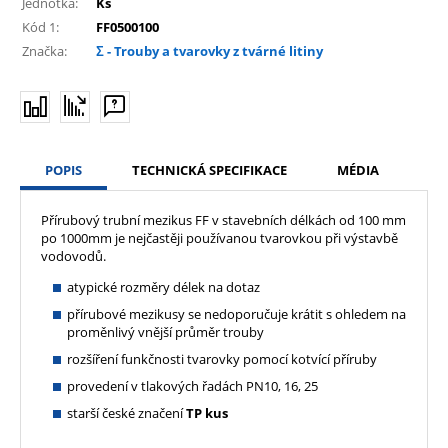
Jednotka:
Ks
Kód 1:
FF0500100
Značka:
Σ - Trouby a tvarovky z tvárné litiny
POPIS
TECHNICKÁ SPECIFIKACE
MÉDIA
Přírubový trubní mezikus FF v stavebních délkách od 100 mm
po 1000mm je nejčastěji používanou tvarovkou při výstavbě
vodovodů.
atypické rozměry délek na dotaz
přírubové mezikusy se nedoporučuje krátit s ohledem na
proměnlivý vnější průměr trouby
rozšíření funkčnosti tvarovky pomocí kotvící příruby
provedení v tlakových řadách PN10, 16, 25
starší české značení
TP kus