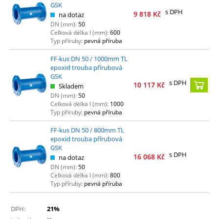
GSK
s DPH
9 818
Kč
na dotaz
DN (mm):
50
Celková délka l (mm):
600
Typ příruby:
pevná příruba
FF-kus DN 50 / 1000mm TL
epoxid trouba přírubová
GSK
s DPH
10 117
Kč
Skladem
DN (mm):
50
Celková délka l (mm):
1000
Typ příruby:
pevná příruba
FF-kus DN 50 / 800mm TL
epoxid trouba přírubová
GSK
s DPH
16 068
Kč
na dotaz
DN (mm):
50
Celková délka l (mm):
800
Typ příruby:
pevná příruba
DPH:
21%