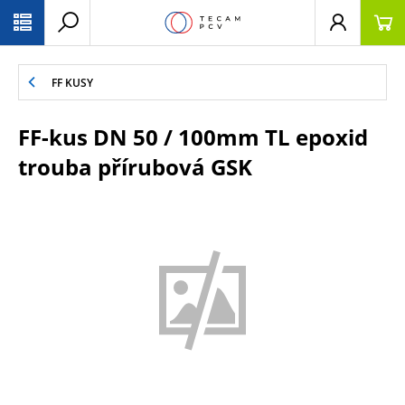
PŘESKOČIT NAVIGACI
FF KUSY
FF-kus DN 50 / 100mm TL epoxid
trouba přírubová GSK