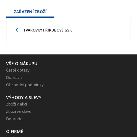
ZAŘAZENÍ ZBOŽÍ
TVAROVKY PŘÍRUBOVÉ GSK
VŠE O NÁKUPU
Časté dotazy
Doprava
Obchodní podmínky
VÝHODY A SLEVY
Zboží v akci
Zboží ve slevě
Doprodej
O FIRMĚ