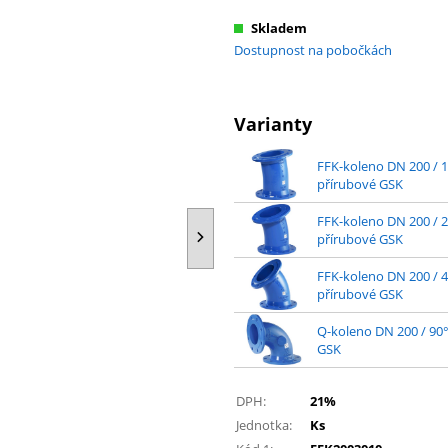
Skladem
Dostupnost na pobočkách
Varianty
FFK-koleno DN 200 / 1
přírubové GSK
FFK-koleno DN 200 / 2
přírubové GSK
FFK-koleno DN 200 / 4
přírubové GSK
Q-koleno DN 200 / 90°
GSK
DPH:
21%
Jednotka:
Ks