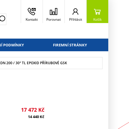
Kontakt
Porovnat
Přihlásit
Košík
Í PODMÍNKY
FIREMNÍ STRÁNKY
DN 200 / 30° TL EPOXID PŘÍRUBOVÉ GSK
17 472
Kč
14 440
Kč