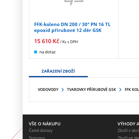
FFK-koleno DN 200 / 30° PN 16 TL
epoxid přírubové 12 děr GSK
15 610
Kč
/ Ks
s DPH
na dotaz
ZAŘAZENÍ ZBOŽÍ
VODOVODY
TVAROVKY PŘÍRUBOVÉ GSK
FFK KO
VŠE O NÁKUPU
VÝHODY A
Časté dotazy
Zboží v akci
Doprava
Zboží ve sl