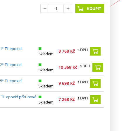
KOUPIT
1° TL epoxid
s DPH
8 768
Kč
Skladem
2° TL epoxid
s DPH
10 368
Kč
Skladem
5° TL epoxid
s DPH
9 698
Kč
Skladem
 TL epoxid přírubové
s DPH
7 268
Kč
Skladem