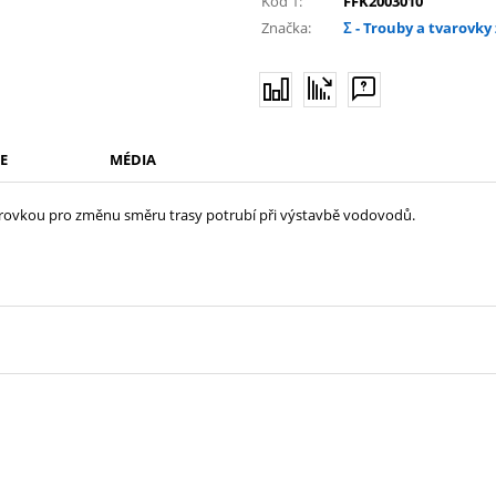
Kód 1:
FFK2003010
Značka:
Σ - Trouby a tvarovky 
E
MÉDIA
varovkou pro změnu směru trasy potrubí při výstavbě vodovodů.