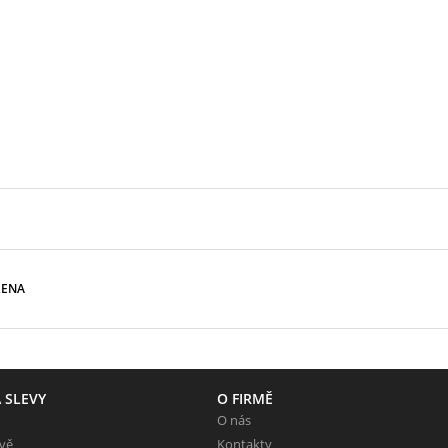
LENA
 SLEVY
O FIRMĚ
O nás
evě
Kontakty