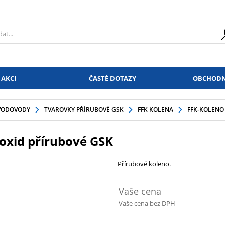
 AKCI
ČASTÉ DOTAZY
OBCHODN
VODOVODY
TVAROVKY PŘÍRUBOVÉ GSK
FFK KOLENA
FFK-KOLENO 
poxid přírubové GSK
Přírubové koleno.
Vaše cena
Vaše cena bez DPH