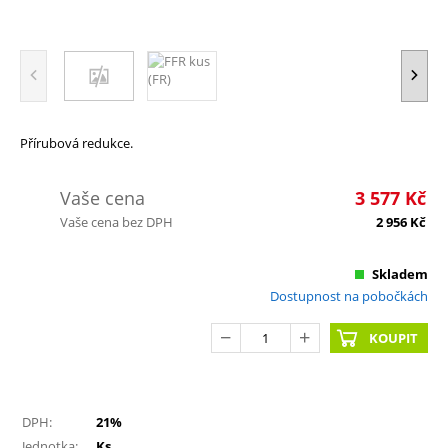
Přírubová redukce.
Vaše cena
3 577
Kč
Vaše cena bez DPH
2 956
Kč
Skladem
Dostupnost na pobočkách
KOUPIT
DPH:
21%
Jednotka:
Ks