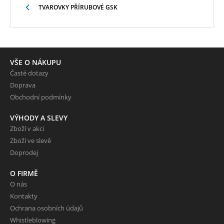
TVAROVKY PŘÍRUBOVÉ GSK
VŠE O NÁKUPU
Časté dotazy
Doprava
Obchodní podmínky
VÝHODY A SLEVY
Zboží v akci
Zboží ve slevě
Doprodej
O FIRMĚ
O nás
Kontakty
Ochrana osobních údajů
Whistleblowing