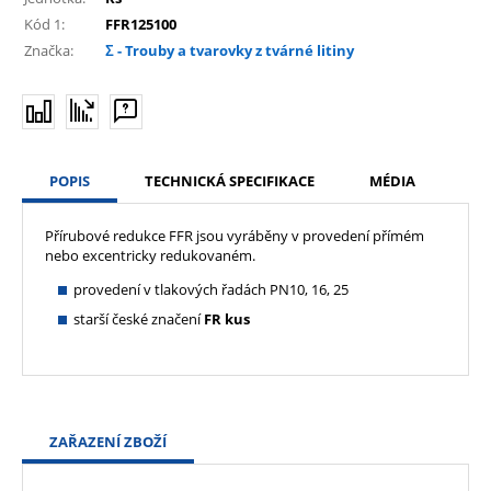
Kód 1:
FFR125100
Značka:
Σ - Trouby a tvarovky z tvárné litiny
POPIS
TECHNICKÁ SPECIFIKACE
MÉDIA
Přírubové redukce FFR jsou vyráběny v provedení přímém
nebo excentricky redukovaném.
provedení v tlakových řadách PN10, 16, 25
starší české značení
FR kus
ZAŘAZENÍ ZBOŽÍ